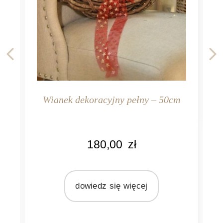
KO
b
m,
Wianek dekoracyjny pełny – 50cm
z
MA
tw
KOLOR
180,00
zł
brązowy
MATERIAŁ
gałęzie
dowiedz się więcej