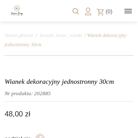
(0)
Strona główna
/
koszyki, kosze, wianki
/ Wianek dekoracyjny
jednostronny 30cm
Wianek dekoracyjny jednostronny 30cm
Nr produktu:
202885
48,00
zł