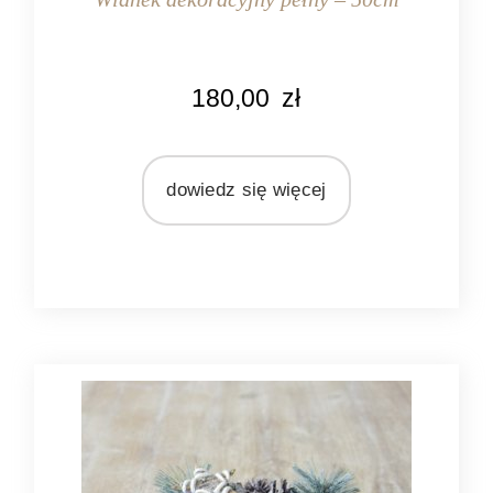
KOLOR
180,00
zł
brązowy
MATERIAŁ
gałęzie
dowiedz się więcej