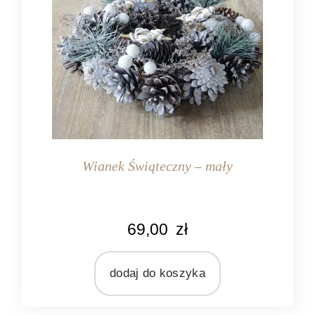
Wianek Świąteczny – mały
KOLOR
69,00
zł
biały
brązowy
szary
dodaj do koszyka
zielony
MATERIAŁ