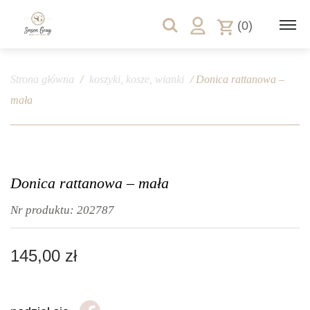
(0)
Strona główna
/
koszyki, kosze, wianki
/ Donica rattanowa –
mała
Donica rattanowa – mała
Nr produktu:
202787
145,00
zł