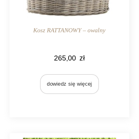
Kosz RATTANOWY – owalny
KOLOR
265,00
zł
naturalny
MARKA
Ib Laursen
dowiedz się więcej
MATERIAŁ
rattan