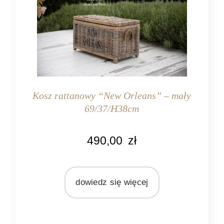
Kosz rattanowy “New Orleans” – mały
69/37/H38cm
KOLOR
490,00
zł
naturalny rattan
MATERIAŁ
rattan
dowiedz się więcej