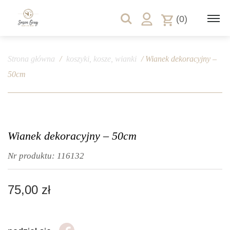
(0)
Strona główna
/
koszyki, kosze, wianki
/ Wianek dekoracyjny –
50cm
Wianek dekoracyjny – 50cm
Nr produktu:
116132
75,00
zł