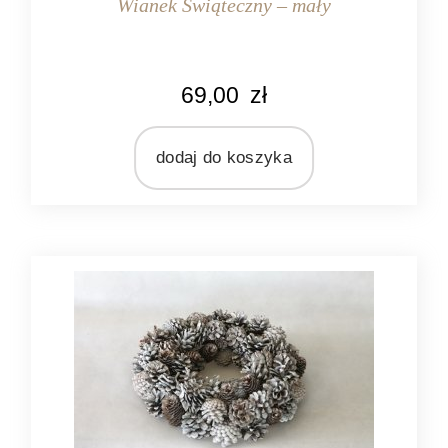
Wianek Świąteczny – mały
KOLOR
69,00
zł
biały
brązowy
szary
dodaj do koszyka
zielony
MATERIAŁ
tworzywo