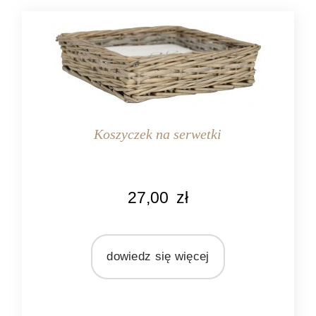
Koszyczek na serwetki
KOLOR
27,00
zł
naturalny
szary
MARKA
dowiedz się więcej
Ib Laursen
MATERIAŁ
wiklina