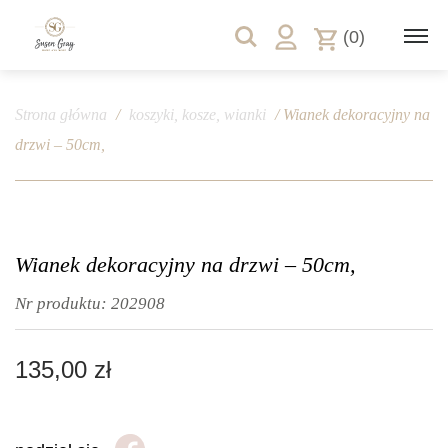
(0)
Strona główna
/
koszyki, kosze, wianki
/ Wianek dekoracyjny na
drzwi – 50cm,
Wianek dekoracyjny na drzwi – 50cm,
Nr produktu:
202908
135,00
zł