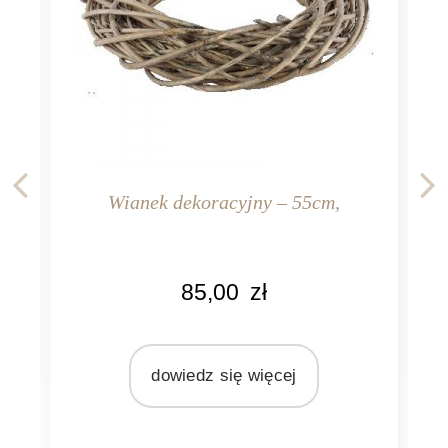
KO
Wianek dekoracyjny – 55cm,
br
MA
s
KOLOR
85,00
zł
naturalny rattan
MATERIAŁ
rattan
dowiedz się więcej