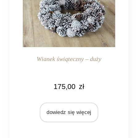
Wianek świąteczny – duży
KOLOR
175,00
zł
biały
brązowy
MATERIAŁ
dowiedz się więcej
szyszki