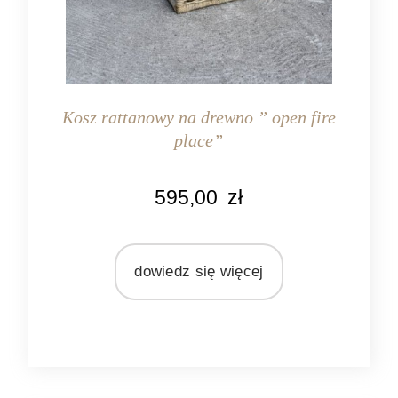
Kosz rattanowy na drewno ” open fire
place”
KOLOR
595,00
zł
naturalny rattan
MATERIAŁ
rattan
dowiedz się więcej