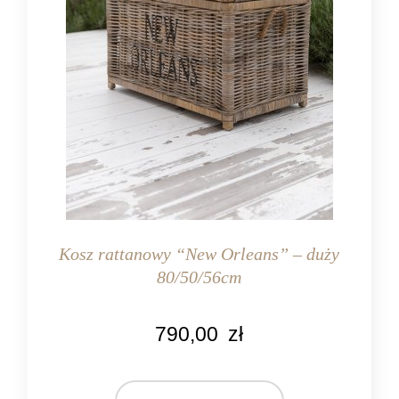
Kosz rattanowy “New Orleans” – duży
80/50/56cm
KOLOR
790,00
zł
naturalny rattan
MATERIAŁ
rattan