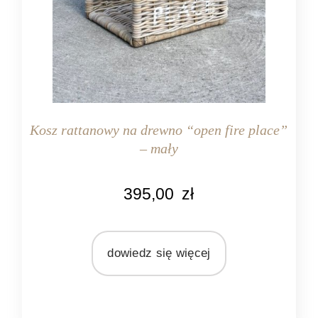
Kosz rattanowy na drewno “open fire place”
– mały
KOLOR
395,00
zł
naturalny rattan
MATERIAŁ
rattan
dowiedz się więcej