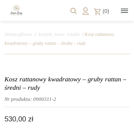
(0)
Strona główna
/
koszyki, kosze, wianki
/ Kosz rattanowy
kwadratowy – gruby rattan – średni – rudy
Kosz rattanowy kwadratowy – gruby rattan –
średni – rudy
Nr produktu:
0900311-2
530,00
zł