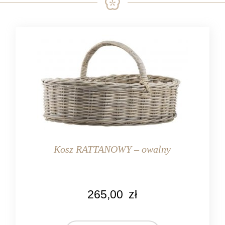
Kosz RATTANOWY – owalny
KOLOR
265,00
zł
naturalny
MARKA
Ib Laursen