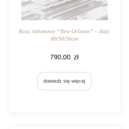
Kosz rattanowy “New Orleans” – duży
80/50/56cm
KOLOR
790,00
zł
naturalny rattan
MATERIAŁ
rattan
dowiedz się więcej