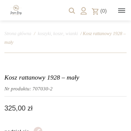
(0)
Strona główna
/
koszyki, kosze, wianki
/ Kosz rattanowy 1928 –
mały
Kosz rattanowy 1928 – mały
Nr produktu:
707030-2
325,00
zł