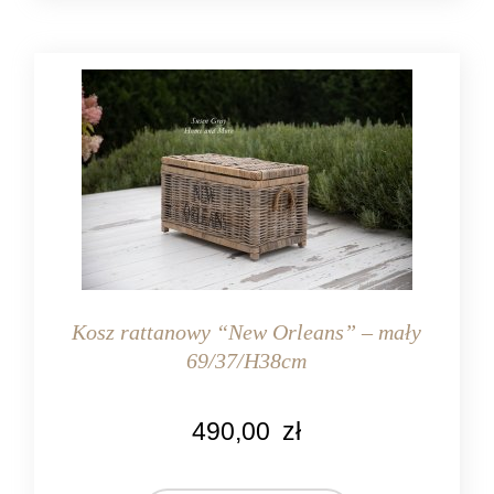
Kosz rattanowy “New Orleans” – mały
69/37/H38cm
KOLOR
490,00
zł
naturalny rattan
MATERIAŁ