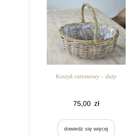
Koszyk rattanowy – duży
KOLOR
75,00
zł
naturalny rattan
MATERIAŁ
rattan
dowiedz się więcej