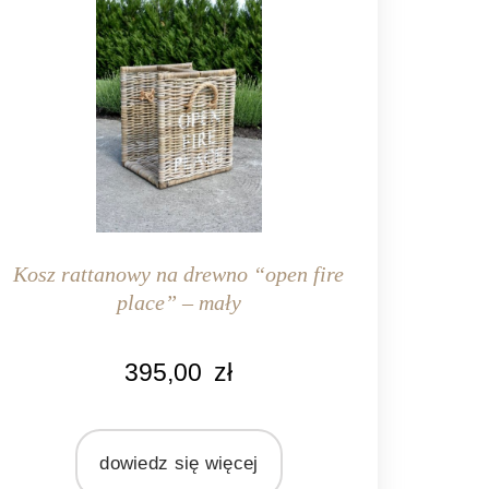
Kosz rattanowy na drewno “open fire
place” – mały
KOLOR
395,00
zł
aturalny rattan
MATERIAŁ
rattan
dowiedz się więcej