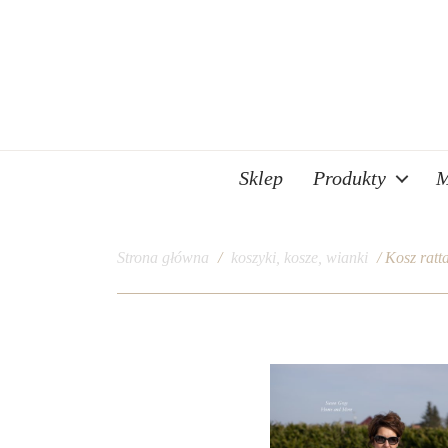
Sklep
Produkty
M
Strona główna
/
koszyki, kosze, wianki
/ Kosz ratt