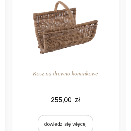
Kosz na drewno kominkowe
KOLOR
255,00
zł
naturalny rattan
n
MATERIAŁ
rattan
dowiedz się więcej