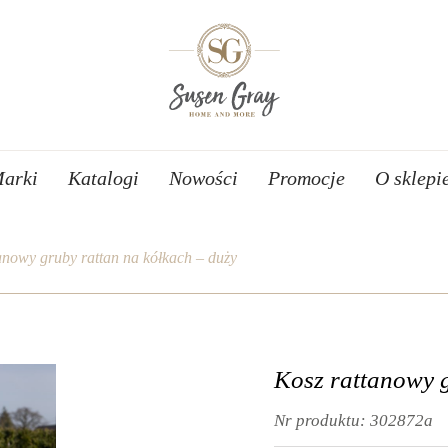
arki
Katalogi
Nowości
Promocje
O sklepi
anowy gruby rattan na kółkach – duży
Kosz rattanowy g
Nr produktu:
302872a