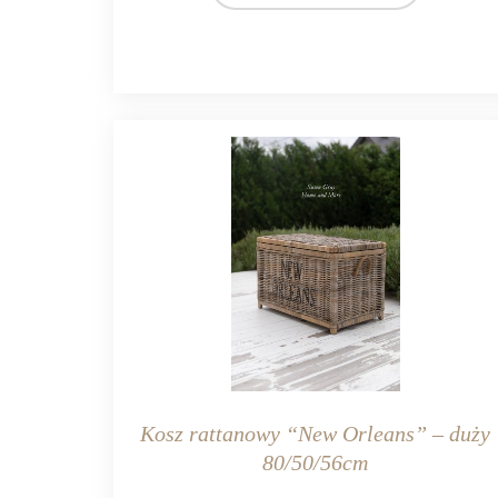
Kosz rattanowy “New Orleans” – duży
80/50/56cm