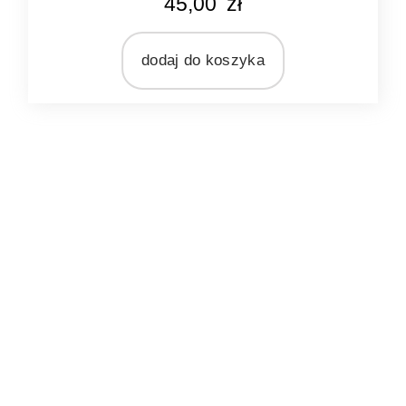
45,00
zł
różowy
MARKA
Light&Living
dodaj do koszyka
MATERIAŁ
szkło