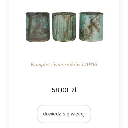
Komplet świeczników LAPAS
MARKA
58,00
zł
Light&Living
MATERIAŁ
szkło
dowiedz się więcej