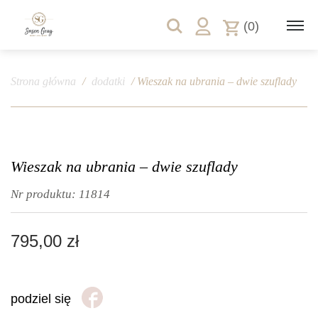
(0)
Strona główna
/
dodatki
/ Wieszak na ubrania – dwie szuflady
Wieszak na ubrania – dwie szuflady
Nr produktu:
11814
795,00
zł
podziel się