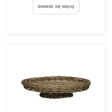
Light&Living
dowiedz się więcej
MATERIAŁ
metal
szkło