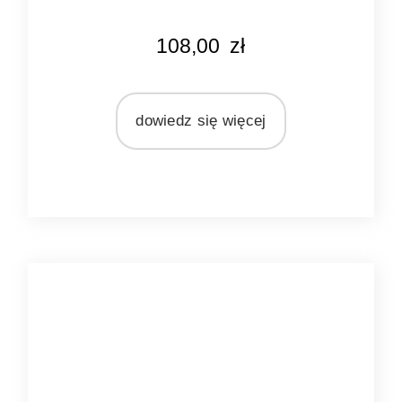
KOLOR
108,00
zł
różowy
MARKA
Light&Living
dowiedz się więcej
MATERIAŁ
szkło