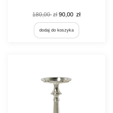
KOLOR
180,00
zł
90,00
zł
srebrny
MARKA
Ib Laursen
dodaj do koszyka
MATERIAŁ
metal