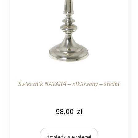
Świecznik NAVARA – niklowany – średni
KOLOR
98,00
zł
srebrny
MARKA
Light&Living
dowiedz się więcej