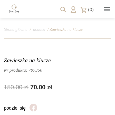
(0)
Strona główna
/
dodatki
/ Zawieszka na klucze
Zawieszka na klucze
Nr produktu:
707350
150,00
zł
70,00
zł
podziel się