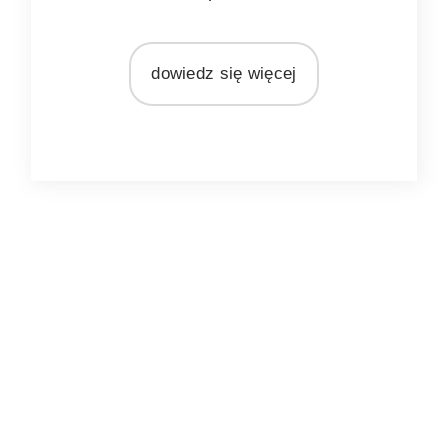
MARKA
Light&Living
dowiedz się więcej
MATERIAŁ
metal