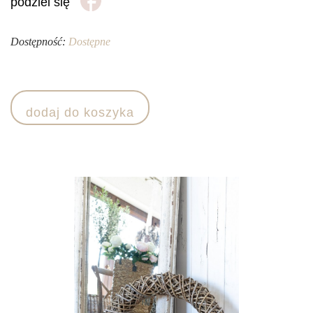
podziel się
Dostępność:
Dostępne
ilość
Wianek
dodaj do koszyka
rattanowy
-
duży
-
ręcznie
wyplatany