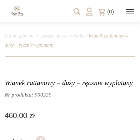
(0)
Strona główna
/
koszyki, kosze, wianki
/ Wianek rattanowy –
duży – ręcznie wyplatany
Wianek rattanowy – duży – ręcznie wyplatany
Nr produktu:
900339
460,00
zł