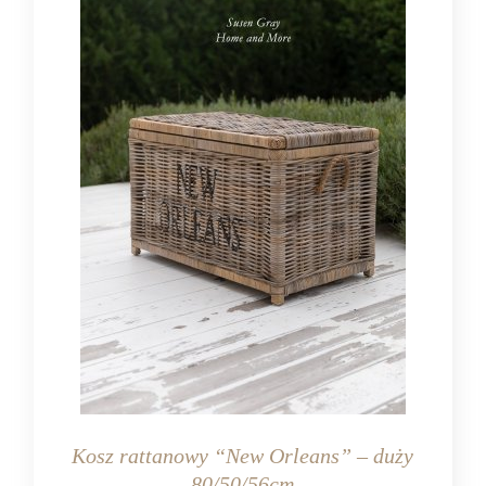
Kosz rattanowy “New Orleans” – duży
80/50/56cm