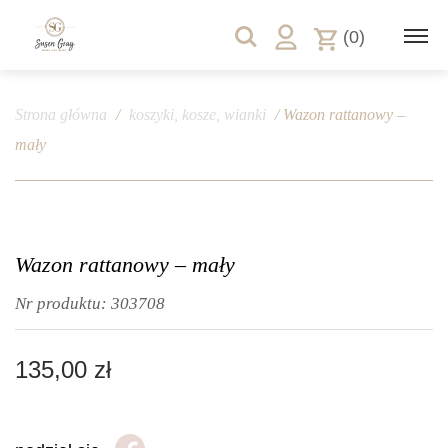
(0)
Strona główna
/
koszyki, kosze, wianki
/ Wazon rattanowy –
mały
Wazon rattanowy – mały
Nr produktu:
303708
135,00
zł