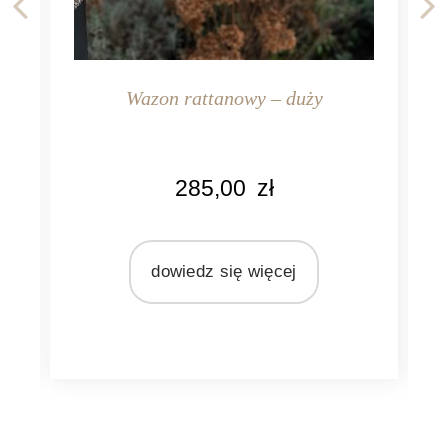
Wazon rattanowy – duży
KOLOR
KO
285,00
zł
naturalny rattan
na
MATERIAŁ
MA
rattan
dowiedz się więcej