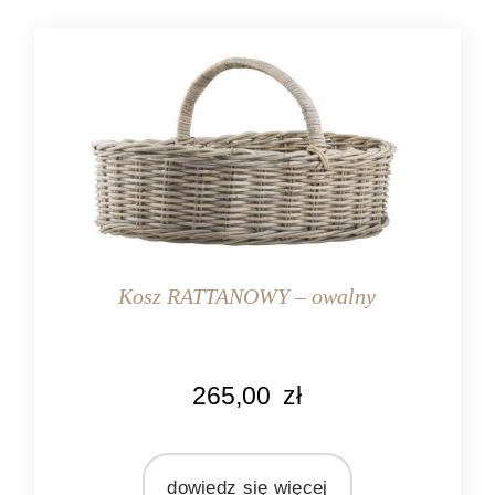
Kosz RATTANOWY – owalny
KOLOR
265,00
zł
naturalny
MARKA
Ib Laursen
dowiedz się więcej