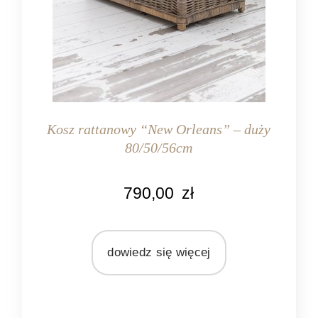
Kosz rattanowy “New Orleans” – duży
80/50/56cm
KOLOR
790,00
zł
naturalny rattan
MATERIAŁ
rattan
dowiedz się więcej