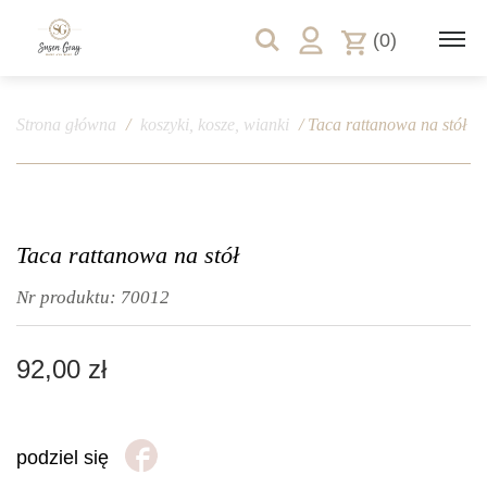
(0)
Strona główna
/
koszyki, kosze, wianki
/ Taca rattanowa na stół
Taca rattanowa na stół
Nr produktu:
70012
92,00
zł
podziel się