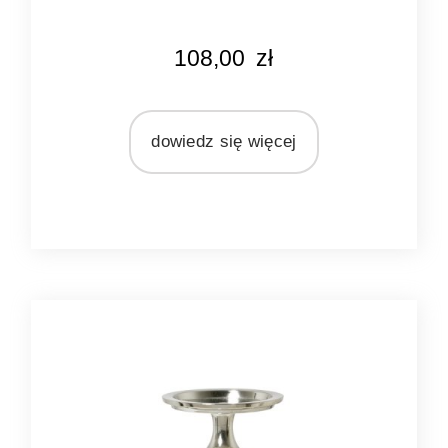
KOLOR
108,00
zł
różowy
MARKA
Light&Living
dowiedz się więcej
MATERIAŁ
szkło