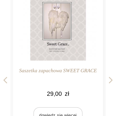
Saszetka zapachowa SWEET GRACE
KOLOR
29,00
zł
różowy
MARKA
Bridgewater Candle Company
dowiedz się więcej