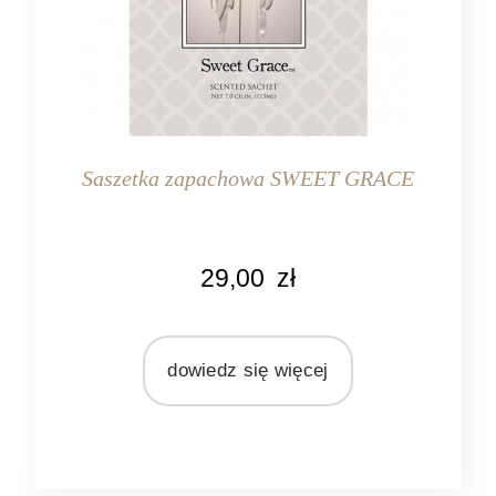
Saszetka zapachowa SWEET GRACE
KOLOR
29,00
zł
różowy
MARKA
Bridgewater Candle Company
dowiedz się więcej
ZAPACH
orientalny