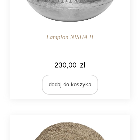
Lampion NISHA II
KOLOR
230,00
zł
srebrny
MARKA
Ib Laursen
dodaj do koszyka
MATERIAŁ
metal