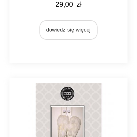
29,00
zł
niebieski
MARKA
Bridgewater Candle Company
dowiedz się więcej