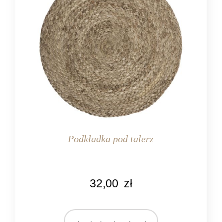
Podkładka pod talerz
KOLOR
32,00
zł
naturalny
MARKA
Ib Laursen