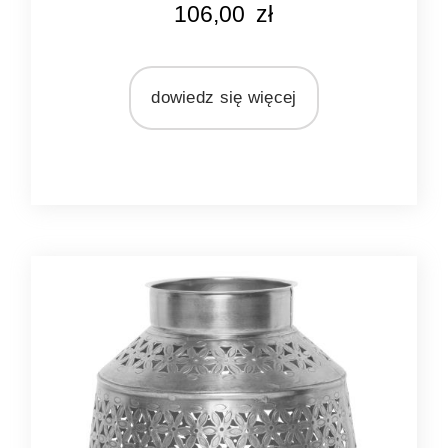
106,00
zł
srebrny
MARKA
Light&Living
dowiedz się więcej
MATERIAŁ
metal