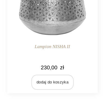
Lampion NISHA II
KOLOR
230,00
zł
srebrny
MARKA
Ib Laursen
dodaj do koszyka
MATERIAŁ
metal