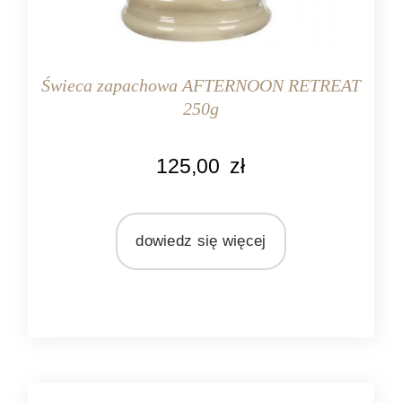
Świeca zapachowa AFTERNOON RETREAT
250g
KOLOR
125,00
zł
kawowy
MARKA
Bridgewater Candle Company
dowiedz się więcej
MATERIAŁ
olej sojowy
ZAPACH
drzewny