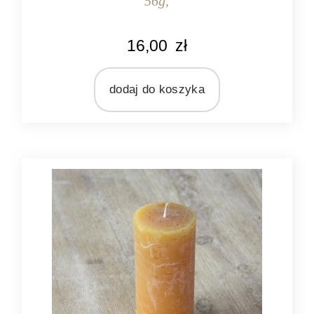
56g,
KOLOR
16,00
zł
różowy
MARKA
Bridgewater Candle Company
dodaj do koszyka
MATERIAŁ
olej sojowy
ZAPACH
orientalny