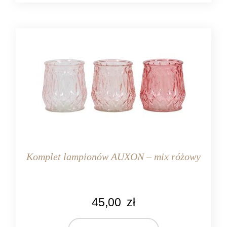
drewno
szkło
Komplet lampionów AUXON – mix różowy
KOLOR
45,00
zł
różowy
MARKA