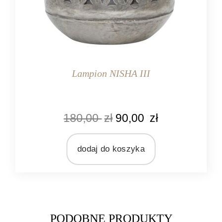
Lampion NISHA III
KOLOR
180,00
zł
90,00
zł
srebrny
MARKA
Ib Laursen
dodaj do koszyka
MATERIAŁ
metal
PODOBNE PRODUKTY