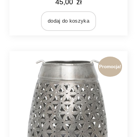
45,00
zł
zielony
MARKA
Light&Living
dodaj do koszyka
MATERIAŁ
szkło
Promocja!