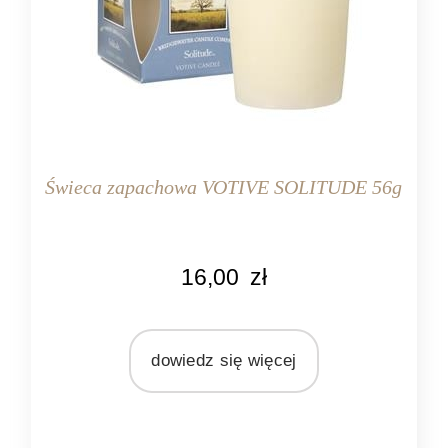
Świeca zapachowa VOTIVE SOLITUDE 56g
KOLOR
16,00
zł
waniliowy
MARKA
Bridgewater Candle Company
dowiedz się więcej
MATERIAŁ
olej sojowy
ZAPACH
drzewny