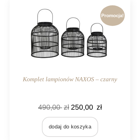
Promocja!
Komplet lampionów NAXOS – czarny
KOLOR
490,00
zł
250,00
zł
czarny
MARKA
Light&Living
dodaj do koszyka
MATERIAŁ