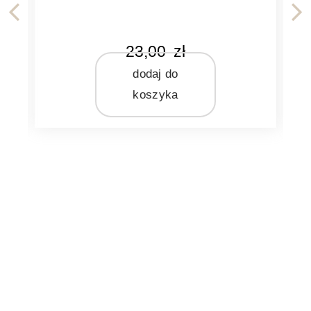
KOLOR
KO
23,00
zł
miodowy
dodaj do
MATERIAŁ
MA
wosk
Br
koszyka
ZAPACH
MA
bezzapachowa
ZA