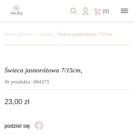
(0)
Strona główna
/
dodatki
/ Świeca jasnoróżowa 7/15cm,
Świeca jasnoróżowa 7/15cm,
Nr produktu:
084375
23,00
zł
podziel się