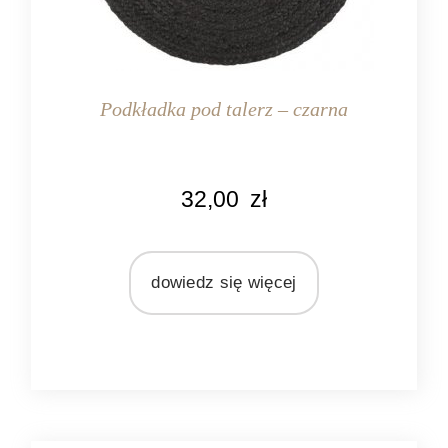
Podkładka pod talerz – czarna
KOLOR
32,00
zł
czarny
MARKA
Ib Laursen
dowiedz się więcej
MATERIAŁ
juta