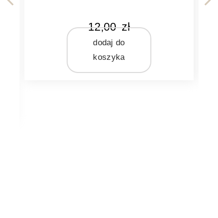
KOLOR
12,00
zł
23,
bordowy
dodaj do
doda
MATERIAŁ
wosk
koszyka
kosz
ZAPACH
owa
bezzapachowa