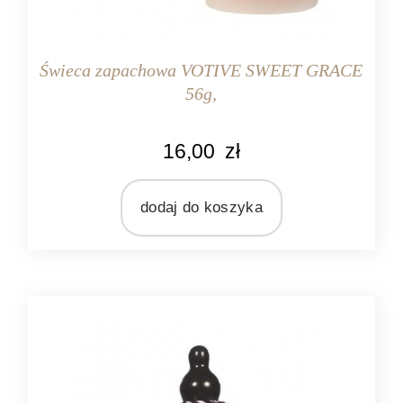
Świeca zapachowa VOTIVE SWEET GRACE
56g,
KOLOR
16,00
zł
różowy
MARKA
Bridgewater Candle Company
dodaj do koszyka
MATERIAŁ
olej sojowy
ZAPACH
orientalny