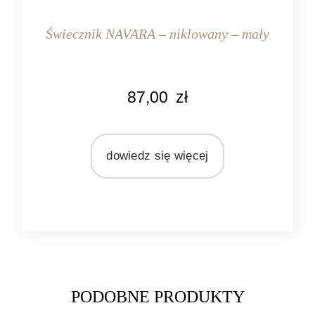
Świecznik NAVARA – niklowany – mały
KOLOR
87,00
zł
srebrny
MARKA
Light&Living
dowiedz się więcej
MATERIAŁ
metal
PODOBNE PRODUKTY