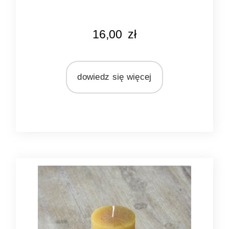
KOLOR
16,00
zł
waniliowy
MARKA
Bridgewater Candle Company
dowiedz się więcej
MATERIAŁ
olej sojowy
ZAPACH
drzewny