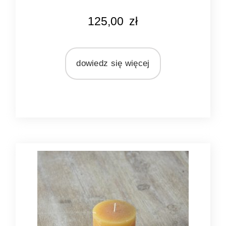
KOLOR
125,00
zł
kawowy
MARKA
Bridgewater Candle Company
dowiedz się więcej
MATERIAŁ
olej sojowy
ZAPACH
drzewny