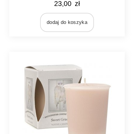
23,00
zł
bordowy
MATERIAŁ
wosk
dodaj do koszyka
ZAPACH
bezzapachowa