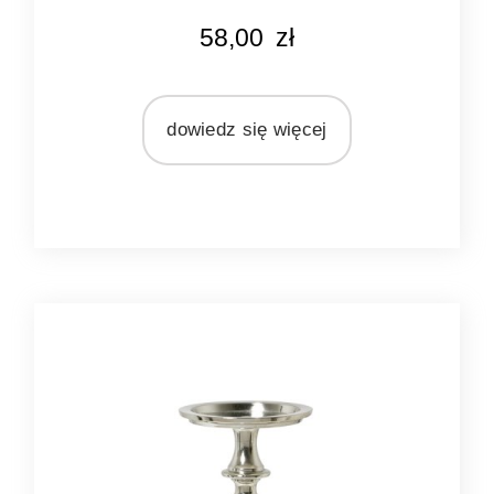
MARKA
58,00
zł
Light&Living
MATERIAŁ
szkło
dowiedz się więcej