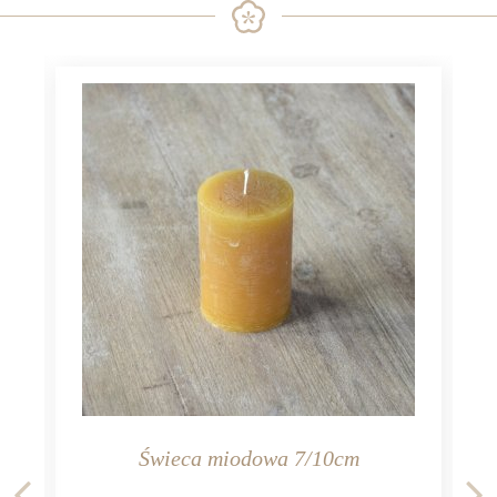
ieca miodowa 7/10cm
Świeca bord