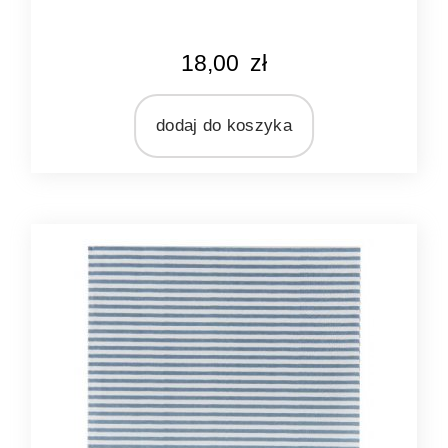
KOLOR
18,00
zł
kremowy
niebieski
dodaj do koszyka
MARKA
Ib Laursen
MATERIAŁ
papier