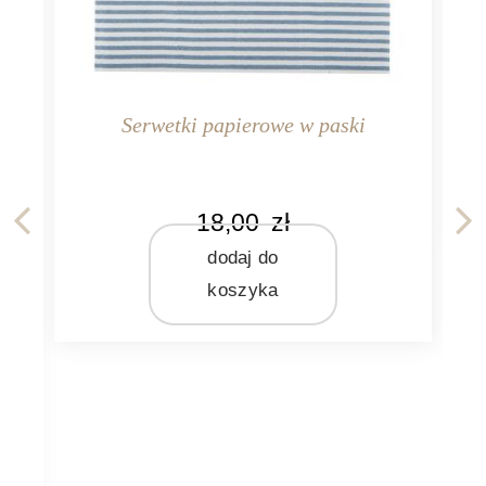
KO
n
MA
Serwetki papierowe w paski
Ib
MA
KOLOR
18,00
zł
kremowy
niebieski
dodaj do
koszyka
MARKA
Ib Laursen
MATERIAŁ
papier