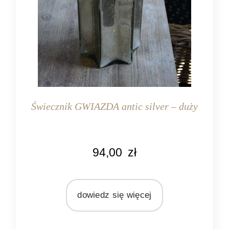
Świecznik GWIAZDA antic silver – duży
KOLOR
94,00
zł
srebrny
MARKA
Light&Living
dowiedz się więcej
MATERIAŁ
szkło