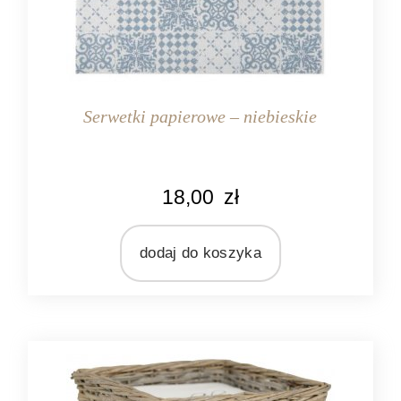
Serwetki papierowe – niebieskie
KOLOR
18,00
zł
kremowy
niebieski
dodaj do koszyka
MARKA
Ib Laursen
MATERIAŁ
papier