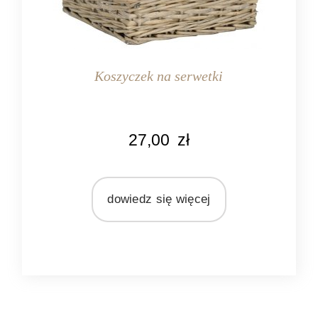
Koszyczek na serwetki
KOLOR
27,00
zł
naturalny
szary
MARKA
dowiedz się więcej
Ib Laursen
MATERIAŁ
wiklina