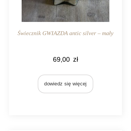
Świecznik GWIAZDA antic silver – mały
KOLOR
69,00
zł
srebrny
MARKA
Light&Living
dowiedz się więcej
MATERIAŁ
szkło