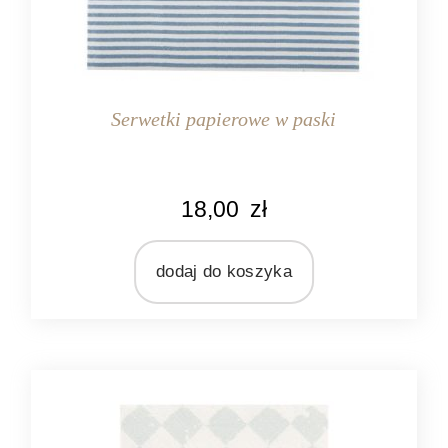
Serwetki papierowe w paski
KOLOR
18,00
zł
kremowy
niebieski
dodaj do koszyka
MARKA
Ib Laursen
MATERIAŁ
papier