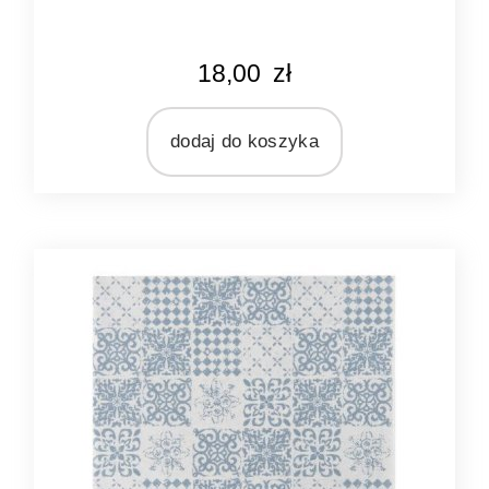
KOLOR
18,00
zł
kremowy
seledynowy
dodaj do koszyka
MARKA
Ib Laursen
MATERIAŁ
papier