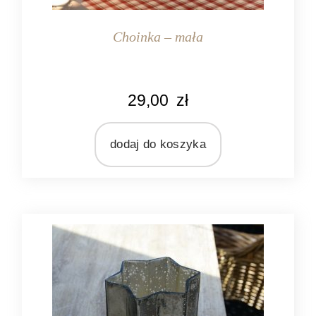
Choinka – mała
KOLOR
29,00
zł
brązowy
srebrny
dodaj do koszyka
MARKA
Light&Living
MATERIAŁ
drewno
metal