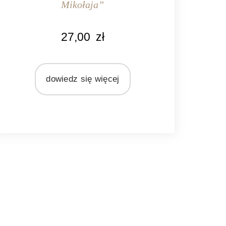
Mikołaja”
KOLOR
27,00
zł
czerwony
zielony
MATERIAŁ
dowiedz się więcej
blacha