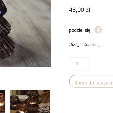
48,00
zł
podziel się
Dostępność:
Dostępne
ilość
Świecznik
Choinka
dodaj do koszyk
-
duży