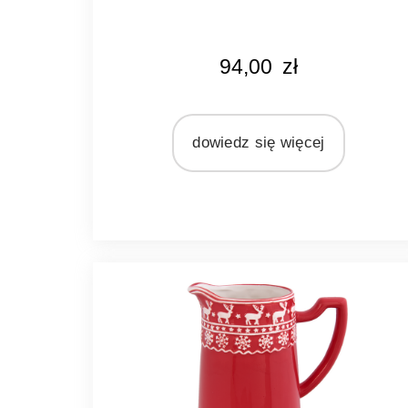
KOLOR
94,00
zł
srebrny
MARKA
Light&Living
dowiedz się więcej
MATERIAŁ
szkło