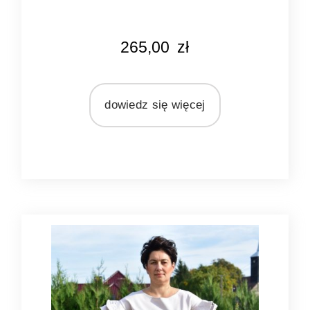
KOLOR
265,00
zł
naturalny
MARKA
Ib Laursen
dowiedz się więcej
MATERIAŁ
rattan