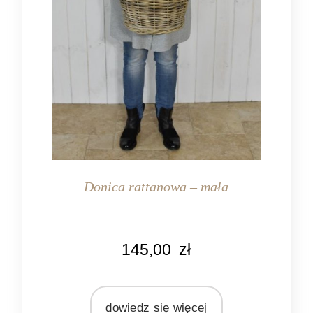
Donica rattanowa – mała
KOLOR
145,00
zł
naturalny rattan
MATERIAŁ
rattan
dowiedz się więcej
plastik