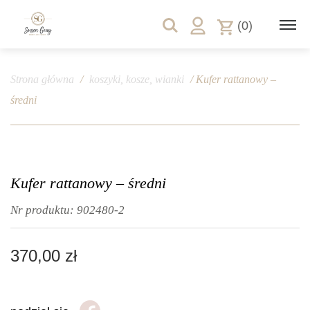
(0)
Strona główna
/
koszyki, kosze, wianki
/ Kufer rattanowy –
średni
Kufer rattanowy – średni
Nr produktu:
902480-2
370,00
zł