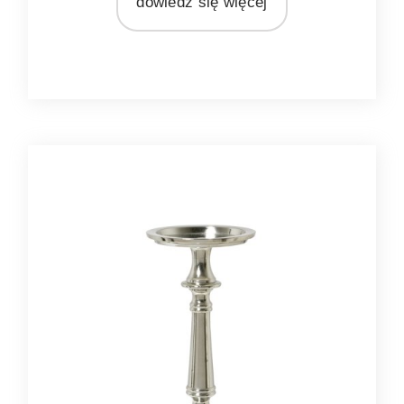
dowiedz się więcej
Ib Laursen
MATERIAŁ
metal