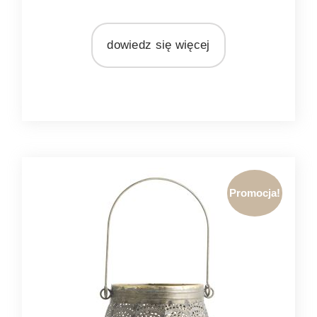
MARKA
Light&Living
dowiedz się więcej
MATERIAŁ
drewno
Promocja!