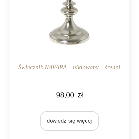
Świecznik NAVARA – niklowany – średni
KOLOR
98,00
zł
srebrny
MARKA
Light&Living
dowiedz się więcej
MATERIAŁ
nikiel