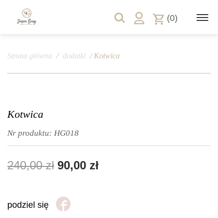
(0)
Strona główna
/
dodatki
/ Kotwica
Kotwica
Nr produktu:
HG018
240,00
zł
90,00
zł
podziel się