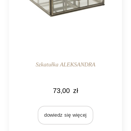
Szkatułka ALEKSANDRA
KOLOR
73,00
zł
przeźroczysty
MARKA
Light&Living
dowiedz się więcej
MATERIAŁ
metal