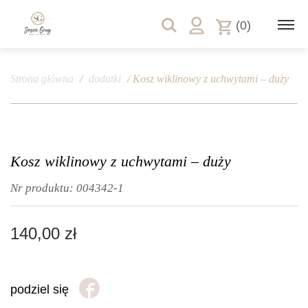
(0)
Strona główna
/
dodatki
/ Kosz wiklinowy z uchwytami – duży
Kosz wiklinowy z uchwytami – duży
Nr produktu:
004342-1
140,00
zł
podziel się