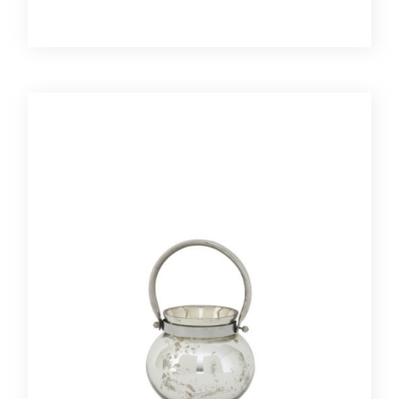
szkło