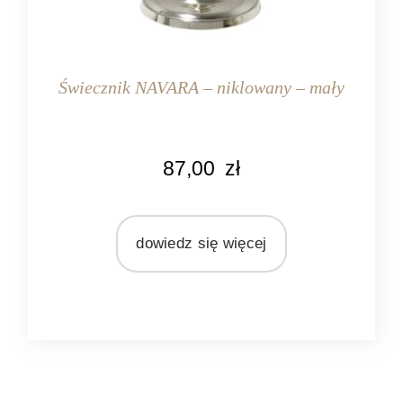
Świecznik NAVARA – niklowany – mały
KOLOR
87,00
zł
srebrny
MARKA
Light&Living
dowiedz się więcej
MATERIAŁ
metal