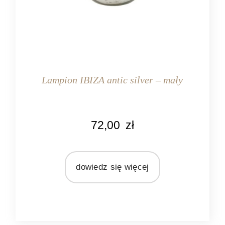
Lampion IBIZA antic silver – mały
KOLOR
72,00
zł
srebrny
MARKA
Light&Living
dowiedz się więcej
MATERIAŁ
metal
szkło