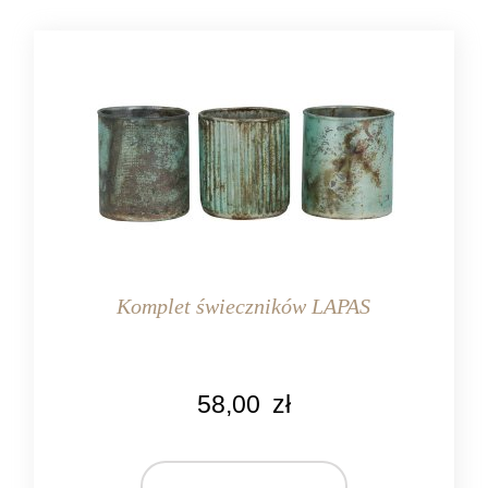
Komplet świeczników LAPAS
MARKA
58,00
zł
Light&Living
MATERIAŁ
szkło