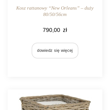
Kosz rattanowy “New Orleans” – duży
80/50/56cm
KOLOR
790,00
zł
naturalny rattan
MATERIAŁ
rattan
dowiedz się więcej