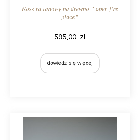
Kosz rattanowy na drewno ” open fire
place”
KOLOR
595,00
zł
naturalny rattan
MATERIAŁ
rattan
dowiedz się więcej