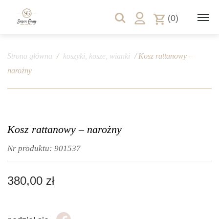
(0)
Strona główna
/
koszyki, kosze, wianki
/ Kosz rattanowy –
narożny
Kosz rattanowy – narożny
Nr produktu:
901537
380,00
zł