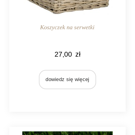
Koszyczek na serwetki
KOLOR
27,00
zł
naturalny
szary
MARKA
dowiedz się więcej
Ib Laursen
MATERIAŁ
wiklina