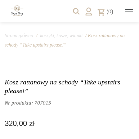
(0)
Strona główna
/
koszyki, kosze, wianki
/ Kosz rattanowy na
schody “Take upstairs please!”
Kosz rattanowy na schody “Take upstairs
please!”
Nr produktu:
707015
320,00
zł