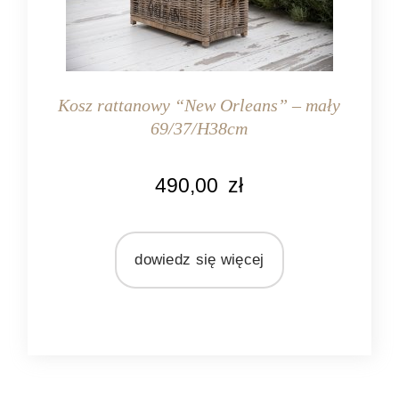
Kosz rattanowy “New Orleans” – mały
69/37/H38cm
KOLOR
490,00
zł
naturalny rattan
MATERIAŁ
rattan
dowiedz się więcej