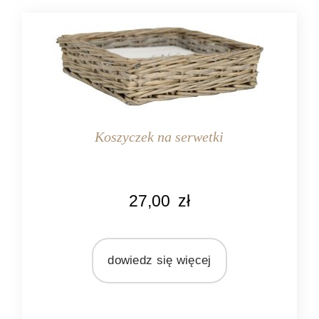
Koszyczek na serwetki
KOLOR
27,00
zł
naturalny
szary
MARKA
dowiedz się więcej
Ib Laursen
MATERIAŁ
wiklina