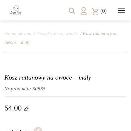
(0)
Strona główna
/
koszyki, kosze, wianki
/ Kosz rattanowy na
owoce – mały
Kosz rattanowy na owoce – mały
Nr produktu:
50865
54,00
zł