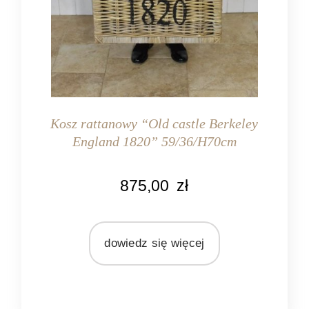
Kosz rattanowy “Old castle Berkeley
England 1820” 59/36/H70cm
KOLOR
875,00
zł
naturalny rattan
MATERIAŁ
rattan
dowiedz się więcej