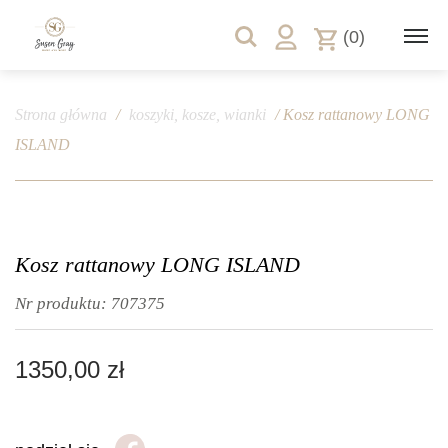
(0)
Strona główna
/
koszyki, kosze, wianki
/ Kosz rattanowy LONG
ISLAND
Kosz rattanowy LONG ISLAND
Nr produktu:
707375
1350,00
zł