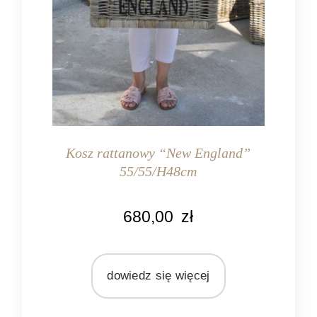
Kosz rattanowy “New England”
55/55/H48cm
KOLOR
680,00
zł
naturalny rattan
MATERIAŁ
rattan
dowiedz się więcej