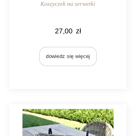
Koszyczek na serwetki
KOLOR
27,00
zł
naturalny
szary
MARKA
dowiedz się więcej
Ib Laursen
MATERIAŁ
wiklina