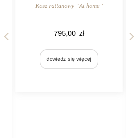
anowy “At home”
5,00
zł
Kosz rattanowy “New 
z się więcej
55/55/H48cm
KOLOR
680,00
zł
naturalny rattan
MATERIAŁ
rattan
dowiedz się więc