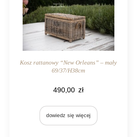
Kosz rattanowy “New Orleans” – mały
69/37/H38cm
KOLOR
490,00
zł
naturalny rattan
MATERIAŁ
rattan
dowiedz się więcej