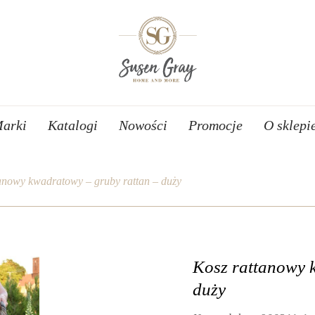
arki
Katalogi
Nowości
Promocje
O sklepi
anowy kwadratowy – gruby rattan – duży
Kosz rattanowy 
duży