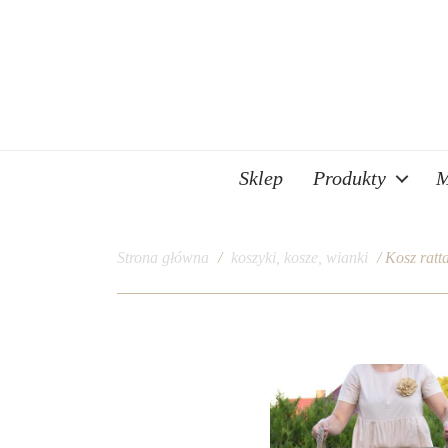
Sklep
Produkty
M
Strona główna
/
koszyki, kosze, wianki
/ Kosz ratt