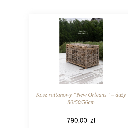
Kosz rattanowy “New Orleans” – duży
80/50/56cm
KOLOR
790,00
zł
naturalny rattan