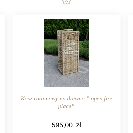
Kosz rattanowy na drewno ” open fire
place”
KOLOR
595,00
zł
naturalny rattan
n