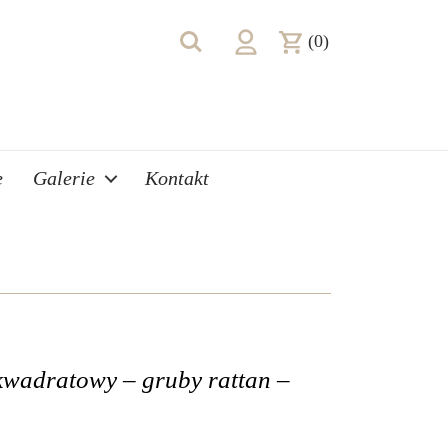
(0)
e
Galerie
Kontakt
kwadratowy – gruby rattan –