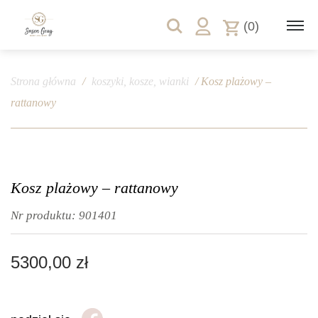
(0)
Strona główna
/
koszyki, kosze, wianki
/ Kosz plażowy –
rattanowy
Kosz plażowy – rattanowy
Nr produktu:
901401
5300,00
zł