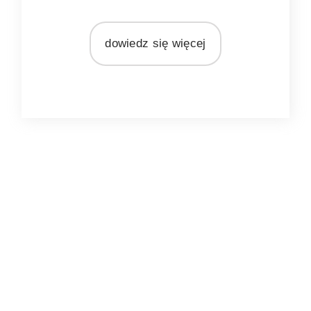
szary
MARKA
dowiedz się więcej
Ib Laursen
MATERIAŁ
wiklina