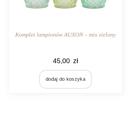
Komplet lampionów AUXON – mix zielony
KOLOR
45,00
zł
zielony
MARKA
Light&Living
dodaj do koszyka
MATERIAŁ
szkło