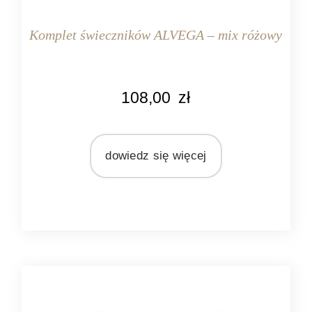
Komplet świeczników ALVEGA – mix różowy
KOLOR
108,00
zł
różowy
MARKA
Light&Living
dowiedz się więcej
MATERIAŁ
szkło