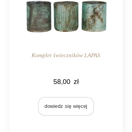
Komplet świeczników LAPAS
MARKA
58,00
zł
Light&Living
MATERIAŁ
szkło
dowiedz się więcej