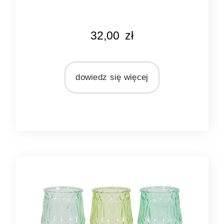
KOLOR
32,00
zł
naturalny
MARKA
Ib Laursen
dowiedz się więcej
MATERIAŁ
juta