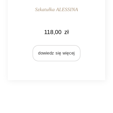
Szkatułka ALESSINA
KOLOR
118,00
zł
przeźroczysty
MARKA
Light&Living
dowiedz się więcej
MATERIAŁ
metal
szkło