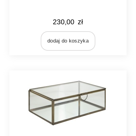
KOLOR
230,00
zł
srebrny
MARKA
Ib Laursen
dodaj do koszyka
MATERIAŁ
metal