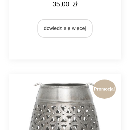
35,00
zł
szary
MARKA
Bridgewater Candle Company
dowiedz się więcej
MATERIAŁ
ceramika
Promocja!