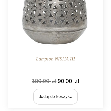
Lampion NISHA III
KOLOR
180,00
zł
90,00
zł
srebrny
MARKA
Ib Laursen
dodaj do koszyka
MATERIAŁ
metal