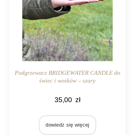
Podgrzewacz BRIDGEWATER CANDLE do
świec i wosków – szary
KOLOR
35,00
zł
szary
MARKA
Bridgewater Candle Company
dowiedz się więcej
MATERIAŁ
ceramika