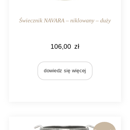
Świecznik NAVARA – niklowany – duży
KOLOR
106,00
zł
srebrny
MARKA
Light&Living
dowiedz się więcej
MATERIAŁ
metal