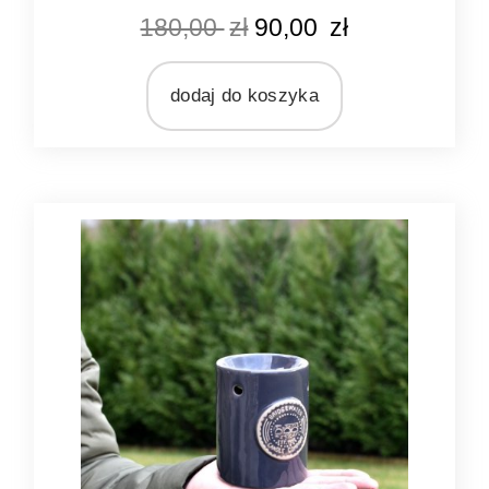
KOLOR
180,00
zł
90,00
zł
srebrny
MARKA
Ib Laursen
dodaj do koszyka
MATERIAŁ
metal