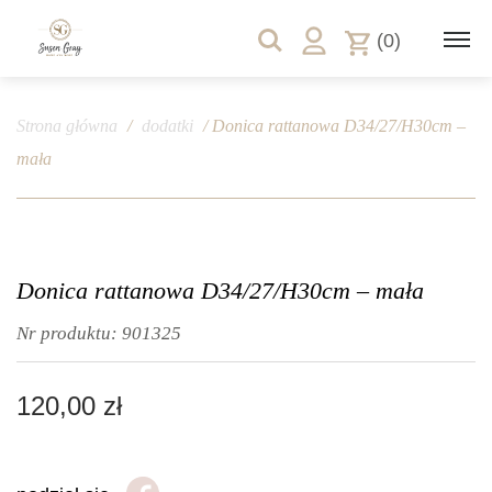
(0)
Strona główna
/
dodatki
/ Donica rattanowa D34/27/H30cm –
mała
Donica rattanowa D34/27/H30cm – mała
Nr produktu:
901325
120,00
zł