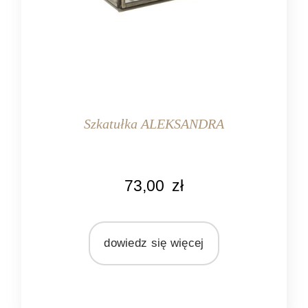
Szkatułka ALEKSANDRA
KOLOR
73,00
zł
przeźroczysty
MARKA
Light&Living
dowiedz się więcej
MATERIAŁ
metal
szkło