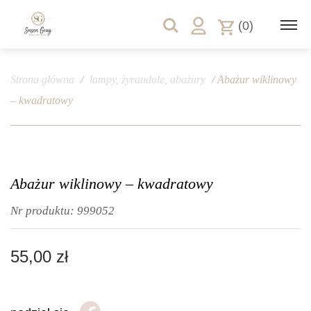
(0)
Strona główna
/
lampy, żyrandole, abażury
/ Abażur wiklinowy
– kwadratowy
Abażur wiklinowy – kwadratowy
Nr produktu:
999052
55,00
zł