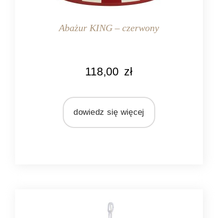
Abażur KING – czerwony
KOLOR
118,00
zł
biały
czerwony
MARKA
dowiedz się więcej
Light&Living
MATERIAŁ
tekstylia