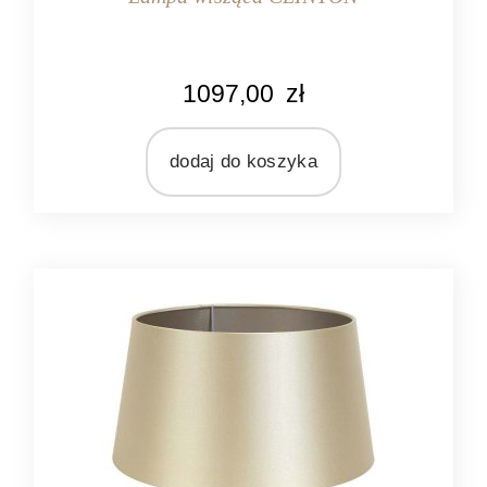
KOLOR
1097,00
zł
biały
złoty
dodaj do koszyka
MARKA
Light&Living
MATERIAŁ
metal