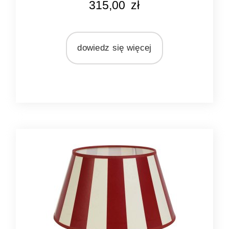
315,00
zł
2 kg
KOLOR
czarny
dowiedz się więcej
MARKA
Light&Living
MATERIAŁ
metal