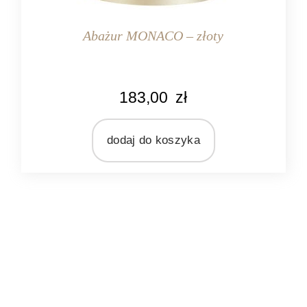
Abażur MONACO – złoty
KOLOR
183,00
zł
złoty
MARKA
Light&Living
dodaj do koszyka
MATERIAŁ
tekstylia