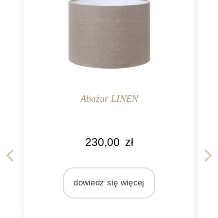
Abażur LINEN
KOLOR
230,00
zł
naturalny len
MARKA
Light&Living
dowiedz się więcej
MATERIAŁ
len