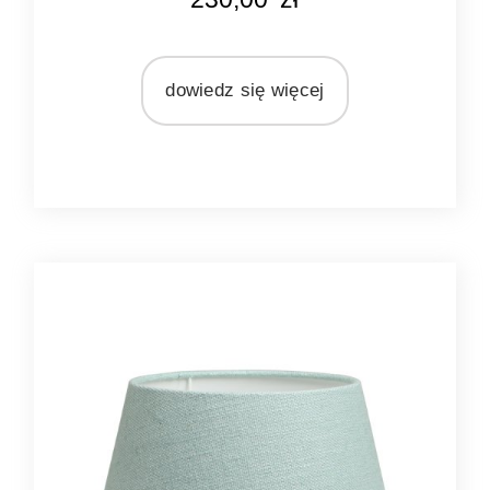
naturalny len
MARKA
Light&Living
dowiedz się więcej
MATERIAŁ
len