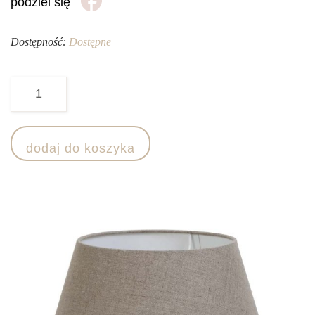
podziel się
Dostępność:
Dostępne
ilość
Abażur
DRUM
dodaj do koszyka
-
lniany