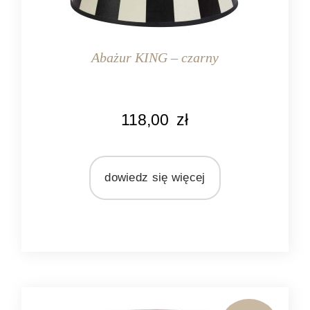
Abażur KING – czarny
KOLOR
118,00
zł
biały
czarny
MARKA
dowiedz się więcej
Light&Living