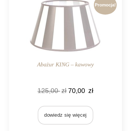
Promocja!
Abażur KING – kawowy
KOLOR
125,00
zł
70,00
zł
biały
kawowy
MARKA
dowiedz się więcej
Light&Living
MATERIAŁ