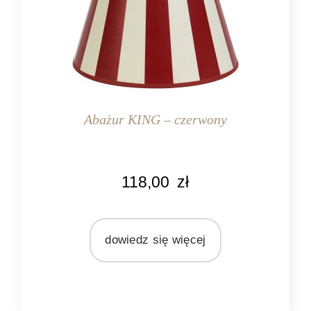
Abażur KING – czerwony
KOLOR
118,00
zł
biały
czerwony
MARKA
dowiedz się więcej
Light&Living
MATERIAŁ
tekstylia