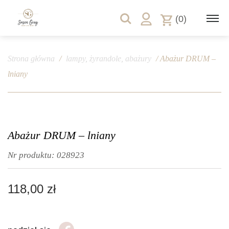
(0)
Strona główna
/
lampy, żyrandole, abażury
/ Abażur DRUM –
lniany
Abażur DRUM – lniany
Nr produktu:
028923
118,00
zł