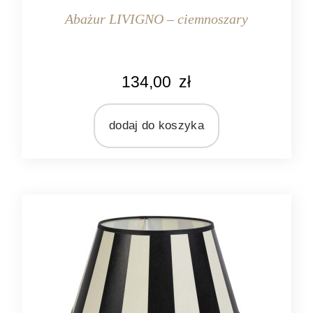
Abażur LIVIGNO – ciemnoszary
KOLOR
134,00
zł
ciemnoszary
MARKA
Light&Living
dodaj do koszyka
MATERIAŁ
tekstylia