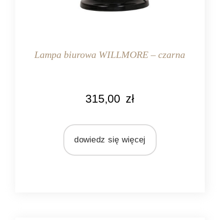
Lampa biurowa WILLMORE – czarna
WAGA
315,00
zł
2 kg
KOLOR
czarny
dowiedz się więcej
MARKA
Light&Living
MATERIAŁ
metal