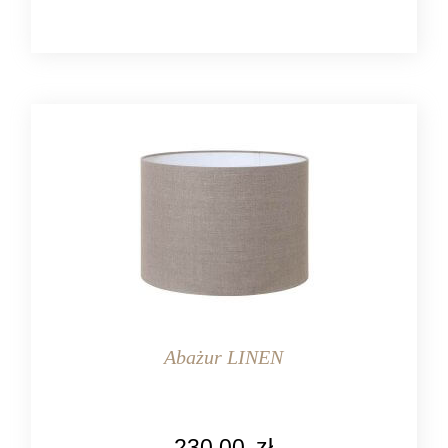
tekstylia
Abażur LINEN
KOLOR
230,00
zł