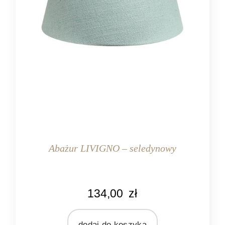
Abażur LIVIGNO – seledynowy
KOLOR
134,00
zł
seledynowy
MARKA
Light&Living
dodaj do koszyka