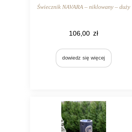
Świecznik NAVARA – niklowany – duży
KOLOR
106,00
zł
srebrny
MARKA
Light&Living
dowiedz się więcej
MATERIAŁ
metal