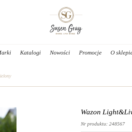
arki
Katalogi
Nowości
Promocje
O sklepi
ielony
Wazon Light&Liv
Nr produktu:
248567