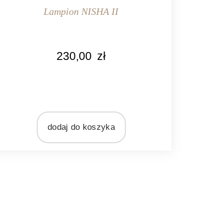
Lampion NISHA II
KOLOR
230,00
zł
srebrny
MARKA
b Laursen
MATERIAŁ
metal
dodaj do koszyka