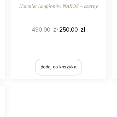
Komplet lampionów NAXOS – czarny
KOLOR
490,00
zł
250,00
zł
czarny
MARKA
Light&Living
I
MATERIAŁ
drewno
szkło
dodaj do koszyka