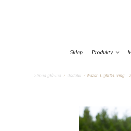
Sklep
Produkty
M
Strona główna
/
dodatki
/ Wazon Light&Living – z