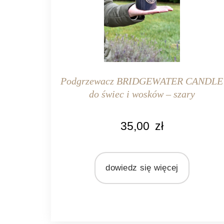
Podgrzewacz BRIDGEWATER CANDLE
do świec i wosków – szary
KOLOR
35,00
zł
szary
MARKA
Bridgewater Candle Company
dowiedz się więcej
MATERIAŁ
ceramika