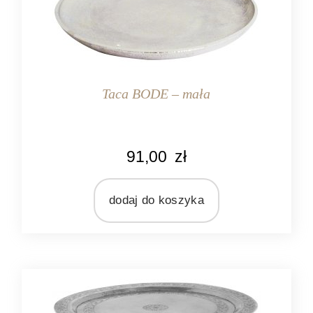
Taca BODE – mała
KOLOR
91,00
zł
srebrny
MARKA
Light&Living
dodaj do koszyka
MATERIAŁ
metal