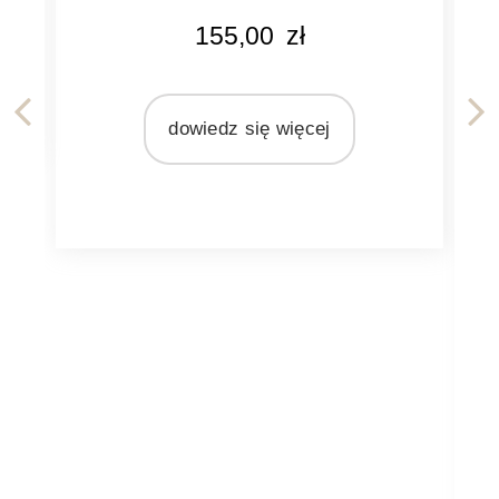
KOLOR
155,00
zł
naturalny rattan
MATERIAŁ
rattan
dowiedz się więcej
KO
na
MA