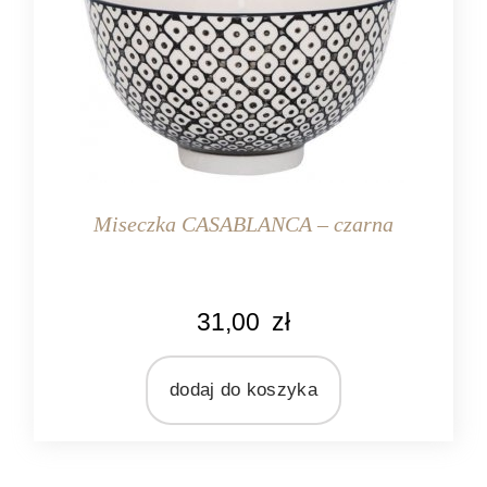
Miseczka CASABLANCA – czarna
KOLOR
31,00
zł
czarny
kremowy
dodaj do koszyka
MARKA
Ib Laursen
MATERIAŁ
ceramika