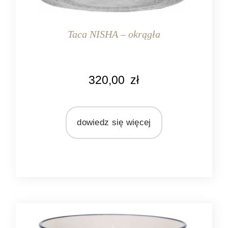
Taca NISHA – okrągła
KOLOR
320,00
zł
srebrny
MARKA
Ib Laursen
dowiedz się więcej
MATERIAŁ
metal