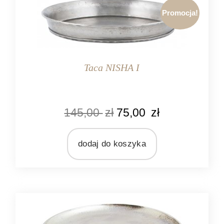
Promocja!
Taca NISHA I
KOLOR
145,00
zł
75,00
zł
srebrny
MARKA
Ib Laursen
dodaj do koszyka
MATERIAŁ
metal