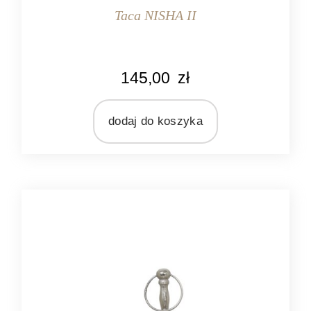
Taca NISHA II
KOLOR
145,00
zł
srebrny
MARKA
Ib Laursen
dodaj do koszyka
MATERIAŁ
metal