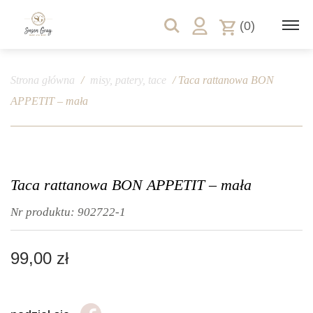
(0)
Strona główna
/
misy, patery, tace
/ Taca rattanowa BON
APPETIT – mała
Taca rattanowa BON APPETIT – mała
Nr produktu:
902722-1
99,00
zł