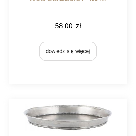
KOLOR
58,00
zł
czarny
kremowy
MARKA
dowiedz się więcej
Ib Laursen
MATERIAŁ
ceramika