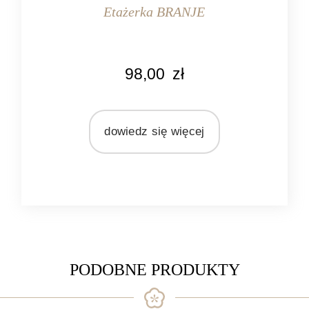
Etażerka BRANJE
KOLOR
98,00
zł
srebrny
MARKA
Light&Living
dowiedz się więcej
MATERIAŁ
metal
PODOBNE PRODUKTY