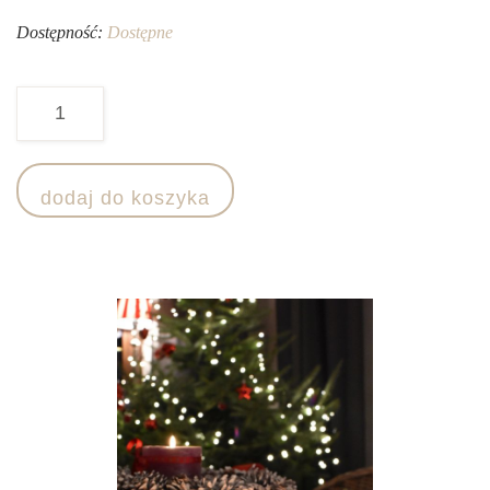
Dostępność:
Dostępne
ilość
Świecznik
gwiazdka
dodaj do koszyka