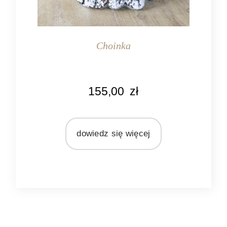
Choinka
KOLOR
155,00
zł
biały
brązowy
zielony
dowiedz się więcej
MATERIAŁ
ceramika