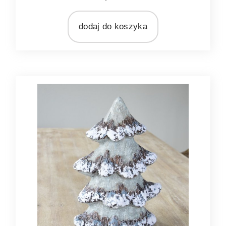
brązowy
szary
dodaj do koszyka
zielony
MATERIAŁ
tworzywo