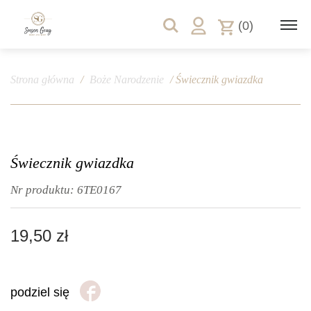
(0)
Strona główna
/
Boże Narodzenie
/ Świecznik gwiazdka
Świecznik gwiazdka
Nr produktu:
6TE0167
19,50
zł
podziel się