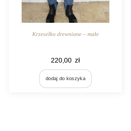
Krzesełko drewniane – małe
KOLOR
220,00
zł
biały
brązowy
niebieski
dodaj do koszyka