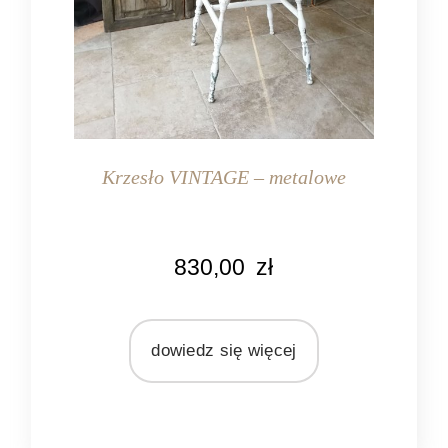
Krzesło VINTAGE – metalowe
KOLOR
830,00
zł
biały
brązowy
zielony
dowiedz się więcej
MATERIAŁ
metal