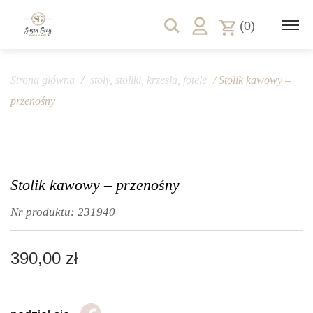
(0)
Strona główna
/
stoły, stoliki, krzesła, fotele
/ Stolik kawowy –
przenośny
Stolik kawowy – przenośny
Nr produktu:
231940
390,00
zł