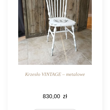
Krzesło VINTAGE – metalowe
KOLOR
830,00
zł
biały
brązowy