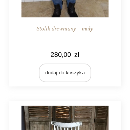
Stolik drewniany – mały
KOLOR
280,00
zł
biały
brązowy
niebieski
dodaj do koszyka
MATERIAŁ
drewno