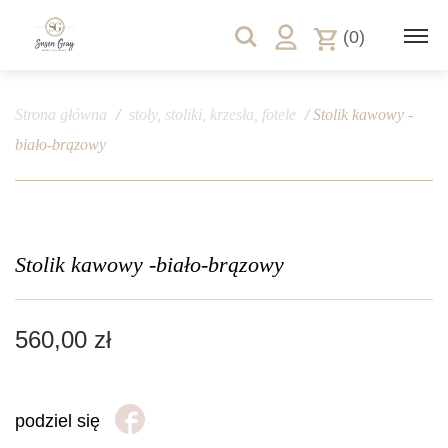
(0)
Strona główna
/
stoły, stoliki, krzesła, fotele
/ Stolik kawowy -
biało-brązowy
Stolik kawowy -biało-brązowy
560,00
zł
podziel się