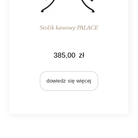
Stolik kawowy PALACE
KOLOR
385,00
zł
czarny
złoty
MARKA
dowiedz się więcej
Pomax
MATERIAŁ
lustro
metal