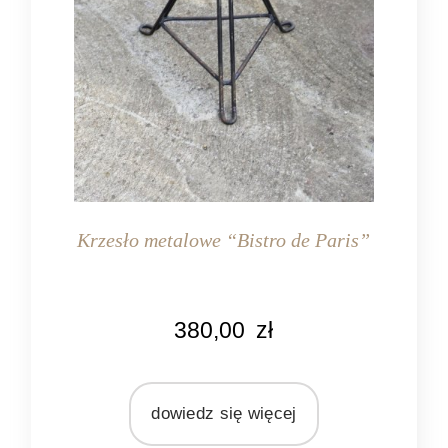
Krzesło metalowe “Bistro de Paris”
KOLOR
380,00
zł
biały
czarny
MARKA
dowiedz się więcej
Clayre & Eef
MATERIAŁ