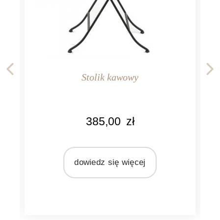
Stolik kawowy
KOLOR
KO
385,00
zł
czarny
c
MARKA
MA
Pomax
P
dowiedz się więcej
MATERIAŁ
MA
lustro
l
metal