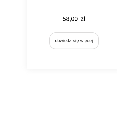
MARKA
58,00
zł
Light&Living
MATERIAŁ
szkło
dowiedz się więcej