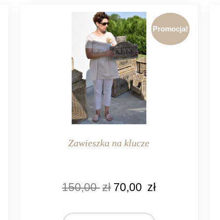
Promocja!
Zawieszka na klucze
KOLOR
K
150,00
zł
70,00
zł
naturalny rattan
MATERIAŁ
M
rattan
L