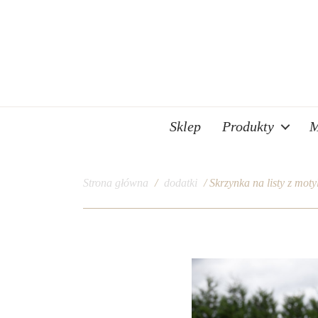
Sklep
Produkty
M
Strona główna
/
dodatki
/ Skrzynka na listy z mot