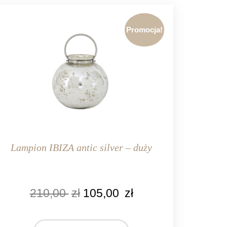
Promocja!
Lampion IBIZA antic silver – duży
OLOR
210,00
zł
105,00
zł
srebrny
ARKA
ight&Living