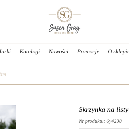
arki
Katalogi
Nowości
Promocje
O sklepi
ylem
Skrzynka na list
Nr produktu:
6y4238