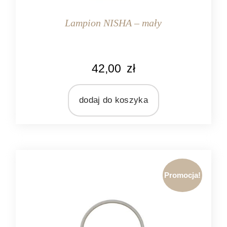
Lampion NISHA – mały
KOLOR
42,00
zł
srebrny
MARKA
Ib Laursen
dodaj do koszyka
MATERIAŁ
metal
Promocja!