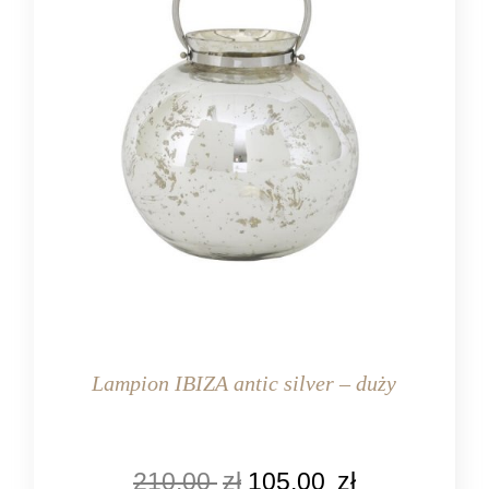
Lampion IBIZA antic silver – duży
KOLOR
210,00
zł
105,00
zł
srebrny