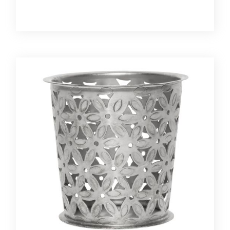
szkło