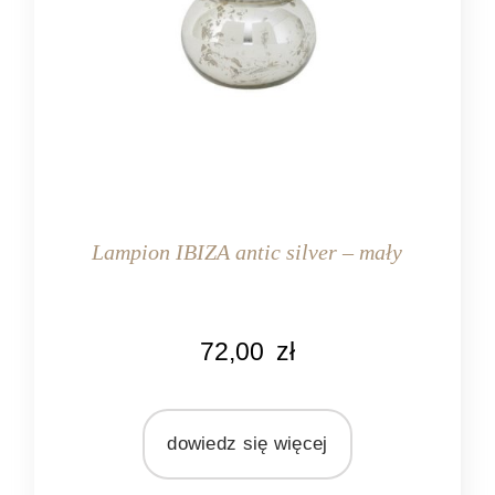
Lampion IBIZA antic silver – mały
KOLOR
72,00
zł
srebrny
MARKA
Light&Living
dowiedz się więcej
MATERIAŁ
metal