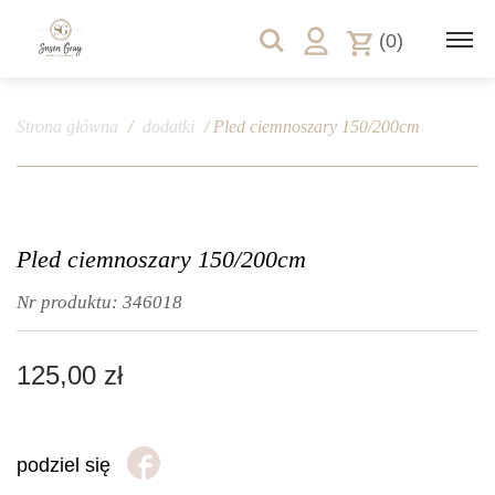
(0)
Strona główna
/
dodatki
/ Pled ciemnoszary 150/200cm
Pled ciemnoszary 150/200cm
Nr produktu:
346018
125,00
zł
podziel się