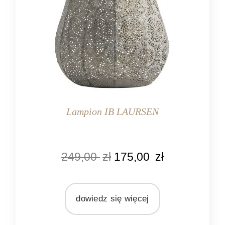
Lampion IB LAURSEN
KOLOR
249,00
zł
175,00
zł
szary
złoty
MARKA
dowiedz się więcej
Ib Laursen
MATERIAŁ