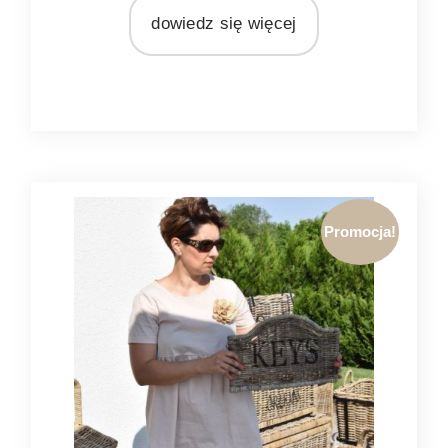
Light&Living
dowiedz się więcej
MATERIAŁ
szkło
Promocja!