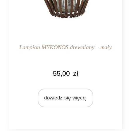
Lampion MYKONOS drewniany – mały
KOLOR
55,00
zł
brązowy
MARKA
Light&Living
dowiedz się więcej
MATERIAŁ
drewno