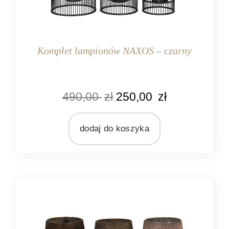
Komplet lampionów NAXOS – czarny
KOLOR
490,00
zł
250,00
zł
czarny
MARKA
Light&Living
dodaj do koszyka
MATERIAŁ
drewno
szkło