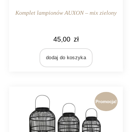
Komplet lampionów AUXON – mix zielony
KOLOR
45,00
zł
zielony
MARKA
Light&Living
dodaj do koszyka
MATERIAŁ
szkło
Promocja!