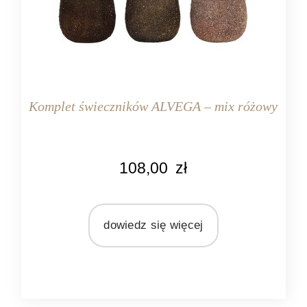
Komplet świeczników ALVEGA – mix różowy
KOLOR
108,00
zł
różowy
MARKA
Light&Living
dowiedz się więcej
MATERIAŁ
szkło