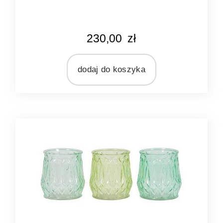
KOLOR
230,00
zł
srebrny
MARKA
Ib Laursen
dodaj do koszyka
MATERIAŁ
metal