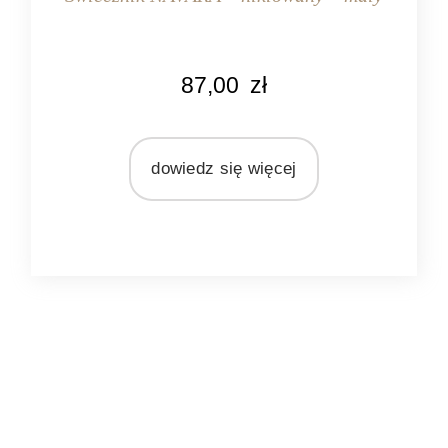
KOLOR
87,00
zł
srebrny
MARKA
Light&Living
dowiedz się więcej
MATERIAŁ
metal