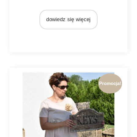
MARKA
Light&Living
dowiedz się więcej
MATERIAŁ
drewno
Promocja!