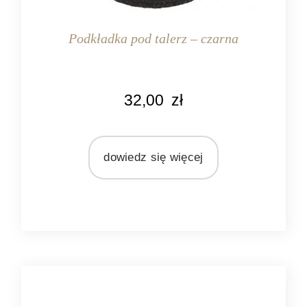
Podkładka pod talerz – czarna
KOLOR
32,00
zł
czarny
MARKA
Ib Laursen
dowiedz się więcej
MATERIAŁ
juta