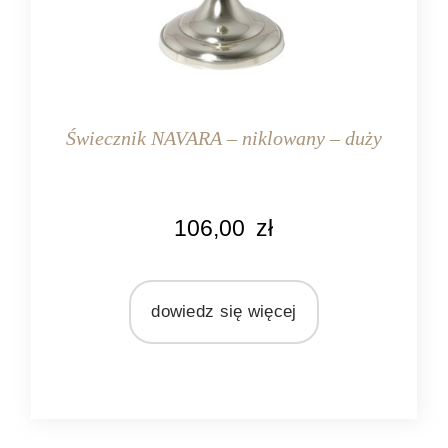
Świecznik NAVARA – niklowany – duży
KOLOR
106,00
zł
srebrny
MARKA
Light&Living
dowiedz się więcej
MATERIAŁ
metal