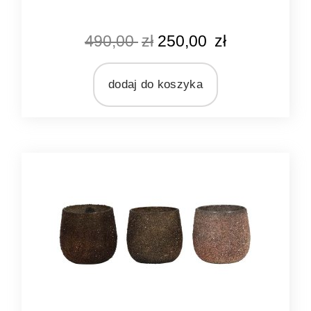
KOLOR
490,00
zł
250,00
zł
czarny
MARKA
Light&Living
dodaj do koszyka
MATERIAŁ
drewno
szkło