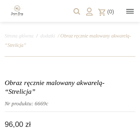
(0)
Strona główna
/
dodatki
/ Obraz ręcznie malowany akwarelą-
“Strelicja”
Obraz ręcznie malowany akwarelą-
“Strelicja”
Nr produktu:
6669c
96,00
zł