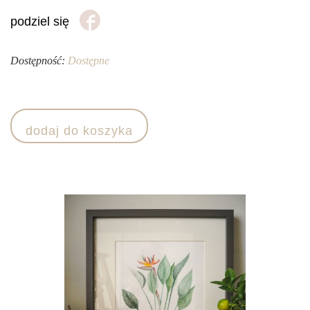
podziel się
Dostępność:
Dostępne
ilość
Obraz
dodaj do koszyka
ręcznie
malowany
akwarelą-
"Strelicja"