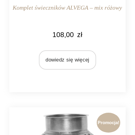
Komplet świeczników ALVEGA – mix różowy
KOLOR
108,00
zł
różowy
MARKA
Light&Living
dowiedz się więcej
MATERIAŁ
szkło
Promocja!