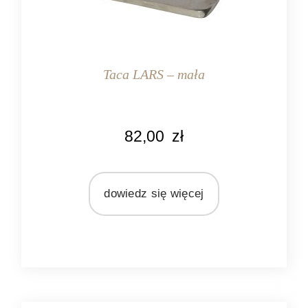
Taca LARS – mała
KOLOR
82,00
zł
srebrny
MARKA
Light&Living
dowiedz się więcej
MATERIAŁ
metal