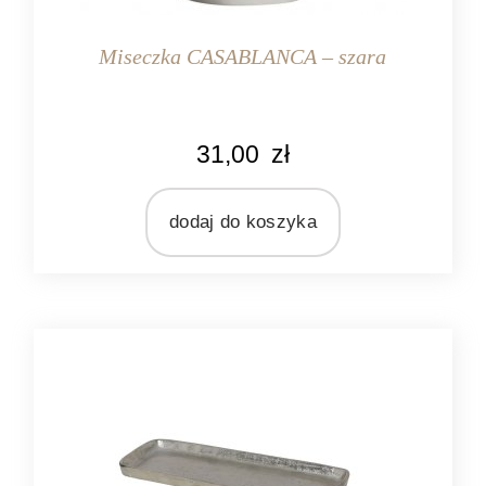
Miseczka CASABLANCA – szara
KOLOR
31,00
zł
kremowy
szary
dodaj do koszyka
MARKA
Ib Laursen
MATERIAŁ
ceramika