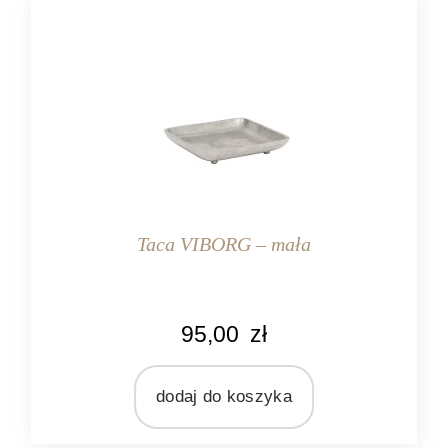
Taca VIBORG – mała
KOLOR
95,00
zł
srebrny
MARKA
Light&Living
dodaj do koszyka
MATERIAŁ