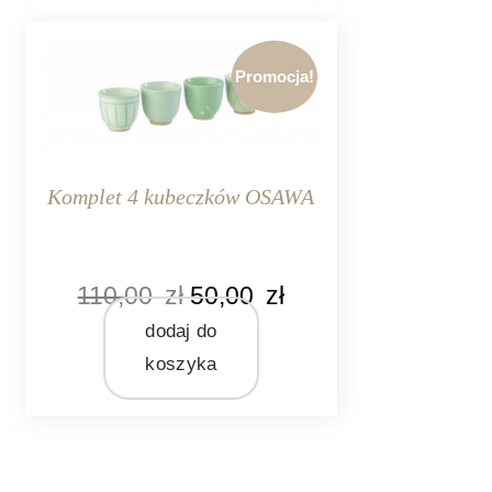
Promocja!
Komplet 4 kubeczków OSAWA
KOLOR
110,00
zł
50,00
zł
beżowy
szary
dodaj do
zielony
koszyka
MARKA
Pomax
MATERIAŁ
porcelana