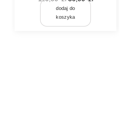
beżowy
szary
dodaj do
zielony
koszyka
MARKA
Pomax
MATERIAŁ
porcelana