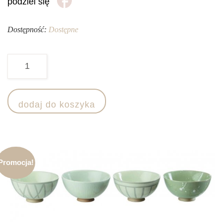
podziel się
Dostępność:
Dostępne
ilość
Komplet
4
dodaj do koszyka
miseczek
OSAWA
Promocja!