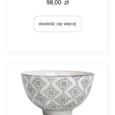
98,00
zł
srebrny
MARKA
Light&Living
dowiedz się więcej
MATERIAŁ
metal