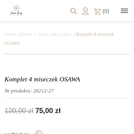
(0)
Strona główna
/
misy, patery, tace
/ Komplet 4 miseczek
OSAWA
Komplet 4 miseczek OSAWA
Nr produktu:
28212-27
120,00
zł
75,00
zł