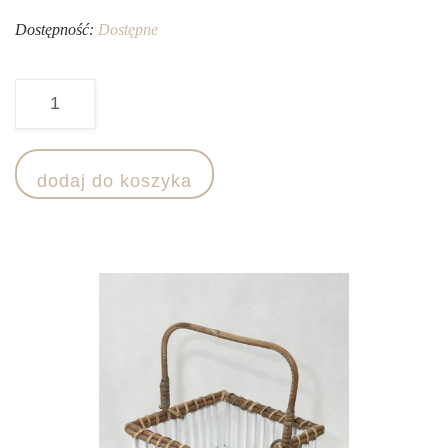
Dostępność:
Dostępne
ilość
Lampion
rattanowy
dodaj do koszyka
-
kwadratowy