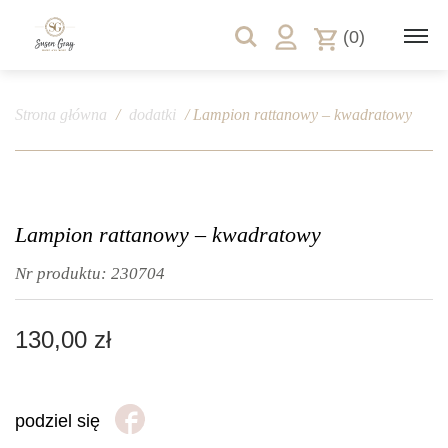
(0)
Strona główna
/
dodatki
/ Lampion rattanowy – kwadratowy
Lampion rattanowy – kwadratowy
Nr produktu:
230704
130,00
zł
podziel się