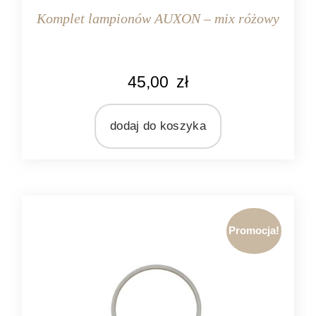
Komplet lampionów AUXON – mix różowy
KOLOR
45,00
zł
różowy
MARKA
Light&Living
dodaj do koszyka
MATERIAŁ
szkło
Promocja!