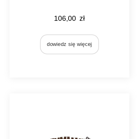
KOLOR
106,00
zł
srebrny
MARKA
Light&Living
dowiedz się więcej
MATERIAŁ
metal