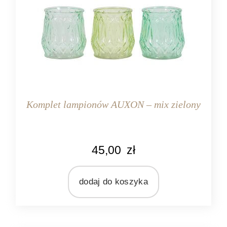
Komplet lampionów AUXON – mix zielony
KOLOR
45,00
zł
zielony
MARKA
Light&Living
dodaj do koszyka
MATERIAŁ
szkło