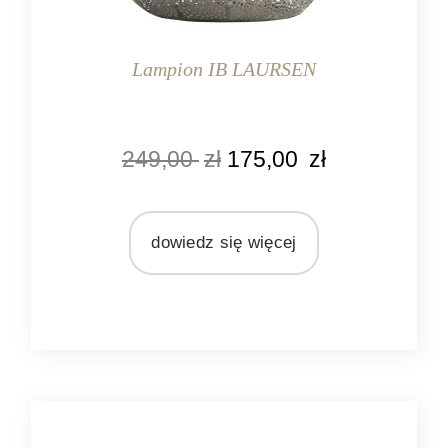
Lampion IB LAURSEN
KOLOR
249,00
zł
175,00
zł
szary
złoty
MARKA
dowiedz się więcej
Ib Laursen
MATERIAŁ
metal