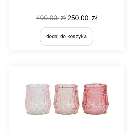
KOLOR
490,00
zł
250,00
zł
czarny
MARKA
Light&Living
dodaj do koszyka
MATERIAŁ
drewno
szkło