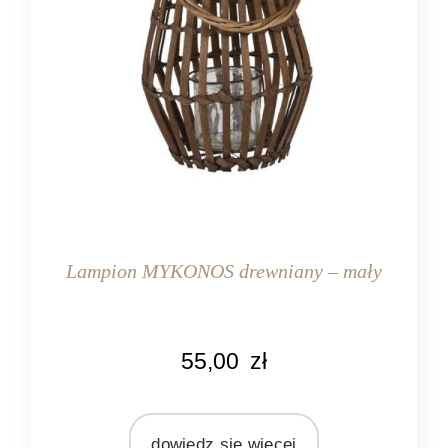
Lampion MYKONOS drewniany – mały
KOLOR
55,00
zł
brązowy
MARKA
Light&Living
dowiedz się więcej