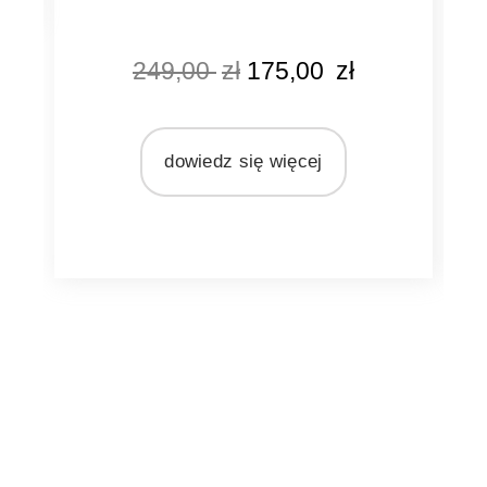
KOLOR
KO
249,00
zł
175,00
zł
szary
złoty
MA
Li
MARKA
dowiedz się więcej
Ib Laursen
MA
MATERIAŁ
metal