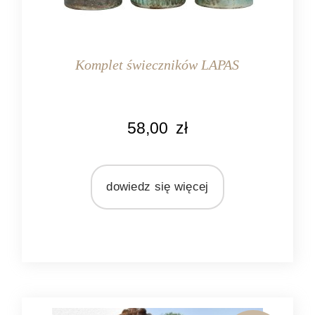
Komplet świeczników LAPAS
MARKA
58,00
zł
Light&Living
MATERIAŁ
szkło
dowiedz się więcej