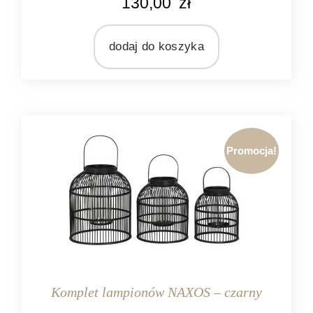
130,00
zł
naturalny rattan
MATERIAŁ
rattan
dodaj do koszyka
Promocja!
Komplet lampionów NAXOS – czarny