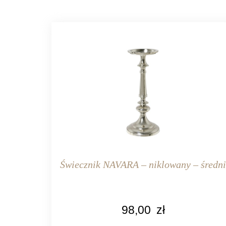
Świecznik NAVARA – niklowany – średn
KOLOR
98,00
zł
srebrny