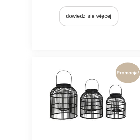
MARKA
Light&Living
dowiedz się więcej
MATERIAŁ
nikiel
Promocja!