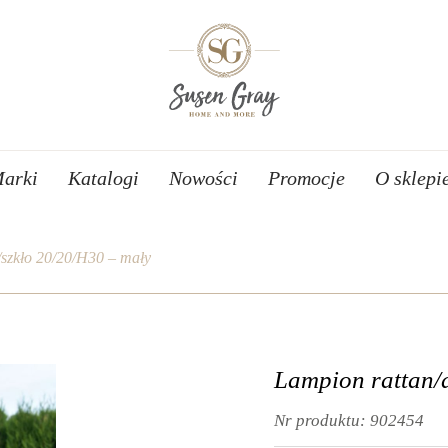
arki
Katalogi
Nowości
Promocje
O sklepi
szkło 20/20/H30 – mały
Lampion rattan/
Nr produktu:
902454