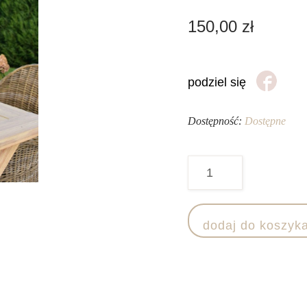
150,00
zł
podziel się
Dostępność:
Dostępne
ilość
Lampion
rattan/drewno/szkło
dodaj do koszyk
20/20/H30
-
mały