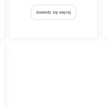
MARKA
Light&Living
I
dowiedz się więcej
MATERIAŁ
metal