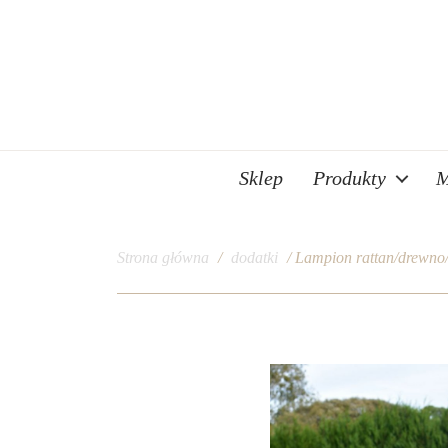
Sklep
Produkty
M
Strona główna
/
dodatki
/ Lampion rattan/drewno/