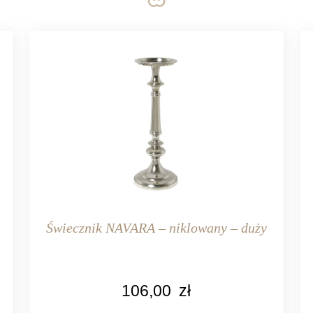
i
Świecznik NAVARA – niklowany – duży
KOLOR
106,00
zł
srebrny