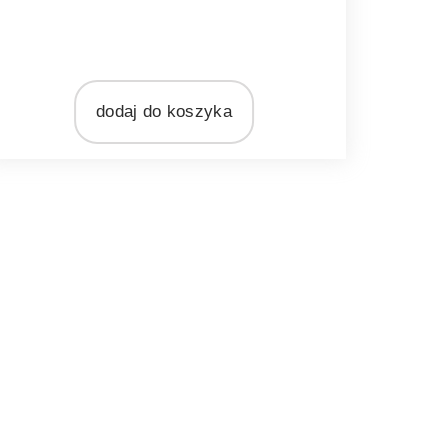
MARKA
b Laursen
MATERIAŁ
metal
dodaj do koszyka