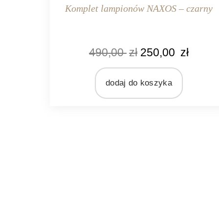
Komplet lampionów NAXOS – czarny
KOLOR
490,00
zł
250,00
zł
czarny
MARKA
Light&Living
dodaj do koszyka
MATERIAŁ
drewno
szkło