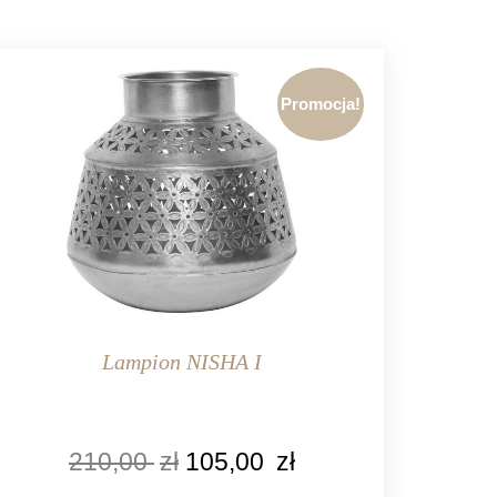
Promocja!
Lampion NISHA I
KOLOR
210,00
zł
105,00
zł
srebrny