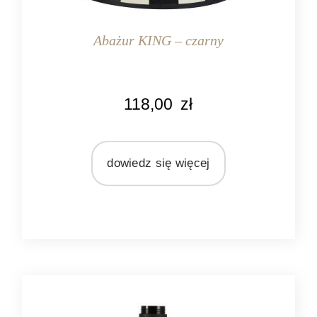
Abażur KING – czarny
KOLOR
118,00
zł
biały
czarny
MARKA
dowiedz się więcej
Light&Living