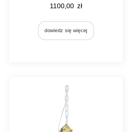
KOLOR
1100,00
zł
nikiel
MARKA
Light&Living
dowiedz się więcej
MATERIAŁ
metal