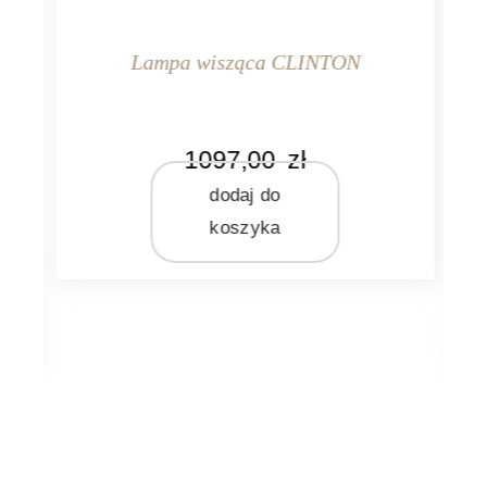
a
Lampa wisząca CLINTON
KOLOR
WA
1097,00
zł
biały
złoty
dodaj do
KO
koszyka
MARKA
Light&Living
MA
Li
MATERIAŁ
metal
MA