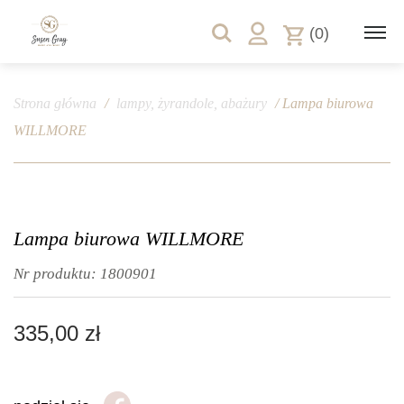
(0)
Strona główna
/
lampy, żyrandole, abażury
/ Lampa biurowa
WILLMORE
Lampa biurowa WILLMORE
Nr produktu:
1800901
335,00
zł