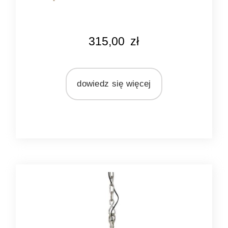
WAGA
315,00
zł
2 kg
KOLOR
czarny
dowiedz się więcej
MARKA
Light&Living
MATERIAŁ
metal