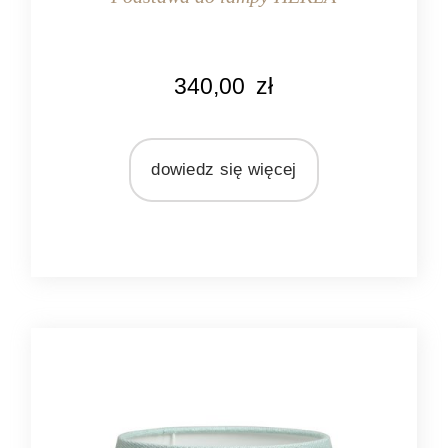
KOLOR
340,00
zł
biały
MARKA
Light&Living
dowiedz się więcej
MATERIAŁ
ceramika