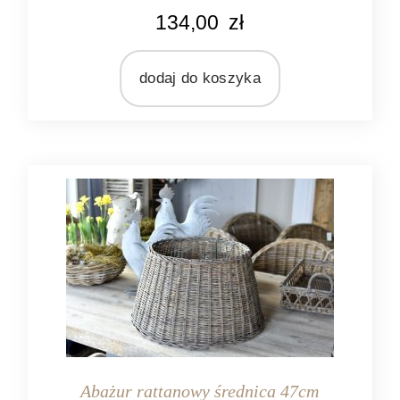
KOLOR
134,00
zł
seledynowy
MARKA
Light&Living
dodaj do koszyka
MATERIAŁ
tekstylia
Abażur rattanowy średnica 47cm