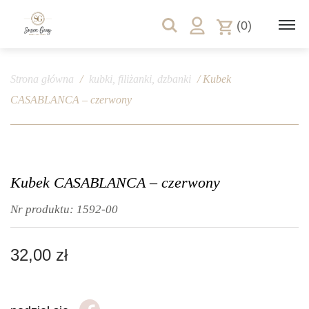
(0)
Strona główna
/
kubki, filiżanki, dzbanki
/ Kubek
CASABLANCA – czerwony
Kubek CASABLANCA – czerwony
Nr produktu:
1592-00
32,00
zł