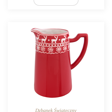
Ib Laursen
MATERIAŁ
ceramika
Dzbanek Świąteczny