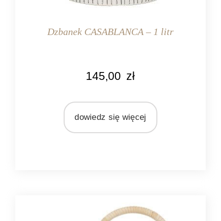
Dzbanek CASABLANCA – 1 litr
KOLOR
145,00
zł
kremowy
szary
MARKA
dowiedz się więcej
Ib Laursen
MATERIAŁ
ceramika