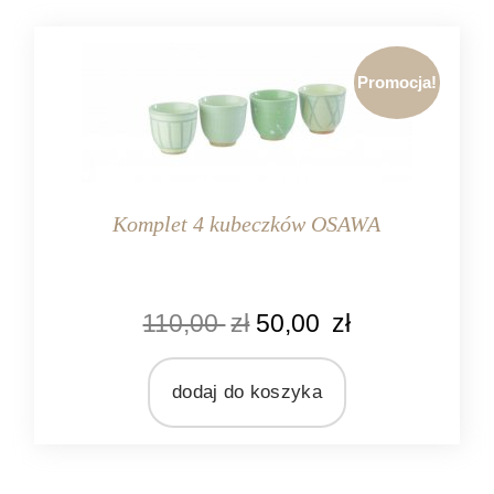
Promocja!
Komplet 4 kubeczków OSAWA
KOLOR
110,00
zł
50,00
zł
beżowy
szary
zielony
dodaj do koszyka
MARKA
Pomax
MATERIAŁ