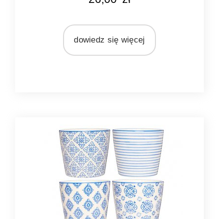
czarny
kremowy
MARKA
dowiedz się więcej
Ib Laursen
MATERIAŁ
ceramika