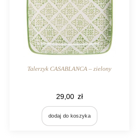
Talerzyk CASABLANCA – zielony
KOLOR
29,00
zł
kremowy
zielony
dodaj do koszyka
MARKA
Ib Laursen
MATERIAŁ