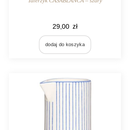
Talerzyk CASABLANCA – szary
KOLOR
29,00
zł
kremowy
szary
dodaj do koszyka
MARKA
Ib Laursen
MATERIAŁ
ceramika