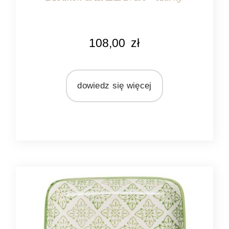
KOLOR
108,00
zł
czarny
kremowy
MARKA
dowiedz się więcej
Ib Laursen
MATERIAŁ
ceramika