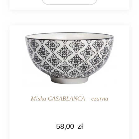
Ib Laursen
MATERIAŁ
ceramika
Miska CASABLANCA – czarna
KOLOR
58,00
zł
czarny
kremowy