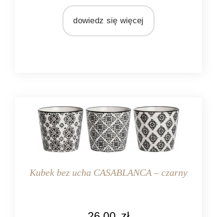
MARKA
dowiedz się więcej
Ib Laursen
MATERIAŁ
ceramika
Kubek bez ucha CASABLANCA – czarny
KOLOR
26,00
zł