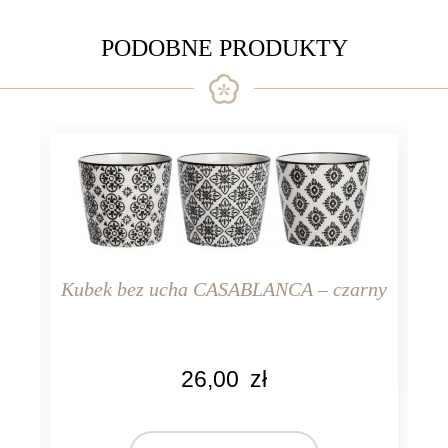
porcelana
PODOBNE PRODUKTY
Kubek bez ucha CAS
niebieski
KOLOR
25,00
zł
kremowy
a CASABLANCA – czarny
niebieski
dodaj do
koszyka
MARKA
Ib Laursen
26,00
zł
MATERIAŁ
ceramika