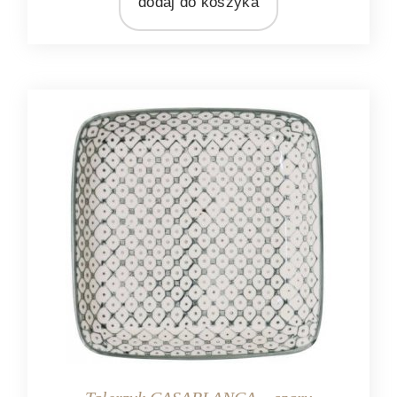
dodaj do koszyka
MARKA
Ib Laursen
MATERIAŁ
ceramika