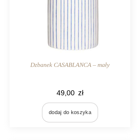
Dzbanek CASABLANCA – mały
KOLOR
49,00
zł
kremowy
niebieski
dodaj do koszyka
MARKA
Ib Laursen
MATERIAŁ
ceramika