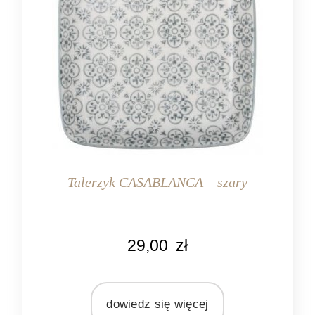
Talerzyk CASABLANCA – szary
KOLOR
29,00
zł
kremowy
szary
MARKA
dowiedz się więcej
Ib Laursen