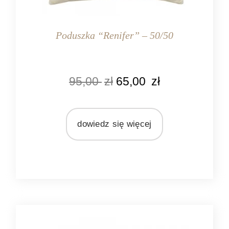
Poduszka “Renifer” – 50/50
KOLOR
95,00
zł
65,00
zł
biały
ciemnoszary
MARKA
dowiedz się więcej
Mars&More
MATERIAŁ
bawełna
poliester