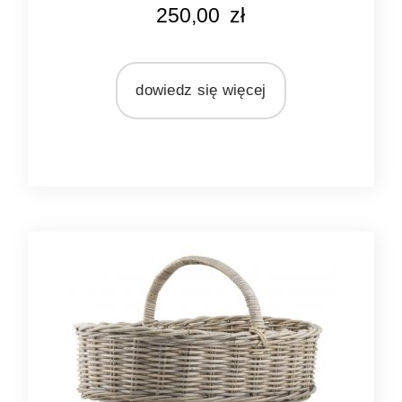
KOLOR
250,00
zł
naturalny
MARKA
Ib Laursen
dowiedz się więcej
MATERIAŁ
rattan