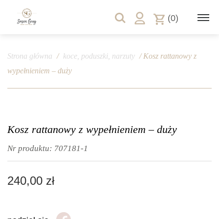
(0)
Strona główna
/
koce, poduszki, narzuty
/ Kosz rattanowy z
wypełnieniem – duży
Kosz rattanowy z wypełnieniem – duży
Nr produktu:
707181-1
240,00
zł