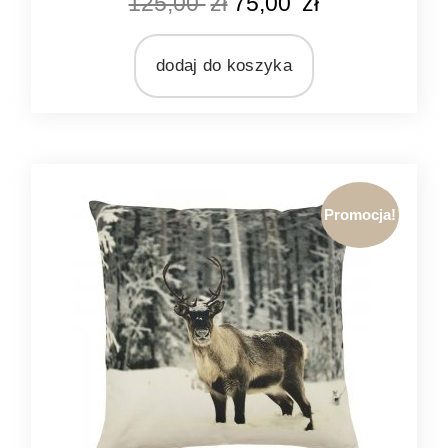
125,00
zł
75,00
zł
szary
MARKA
Mars&More
dodaj do koszyka
MATERIAŁ
bawełna
poliester
wiskoza
Promocja!