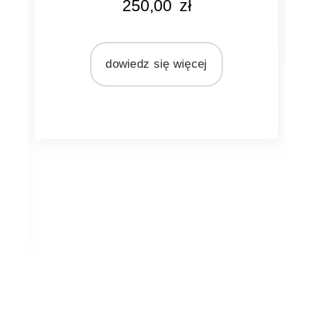
250,00
zł
naturalny
MARKA
y
Ib Laursen
dowiedz się więcej
MATERIAŁ
rattan