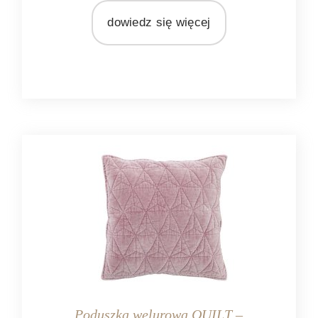
Mars&More
dowiedz się więcej
MATERIAŁ
bawełna
poliester
wiskoza
Poduszka welurowa QUILT –