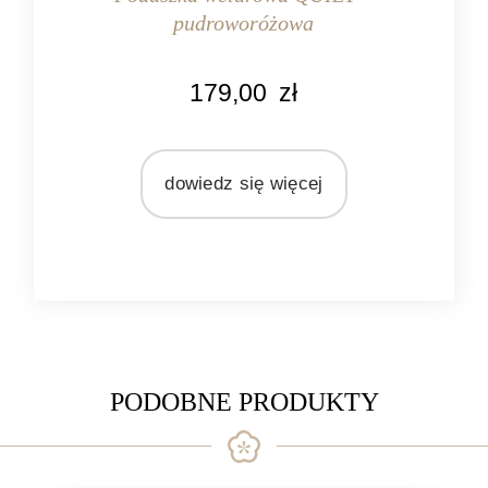
pudroworóżowa
KOLOR
179,00
zł
pudrowy róż
MARKA
Light&Living
dowiedz się więcej
MATERIAŁ
welur
PODOBNE PRODUKTY