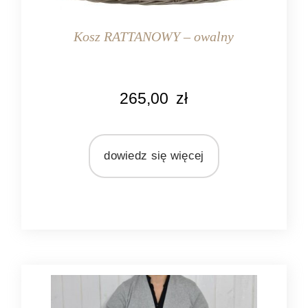
Kosz RATTANOWY – owalny
KOLOR
265,00
zł
naturalny
MARKA
Ib Laursen
dowiedz się więcej
MATERIAŁ
rattan